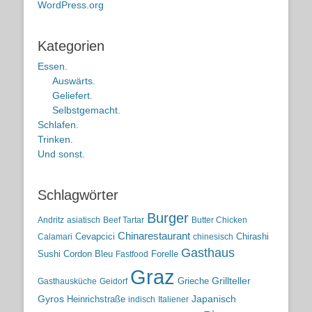
WordPress.org
Kategorien
Essen.
Auswärts.
Geliefert.
Selbstgemacht.
Schlafen.
Trinken.
Und sonst.
Schlagwörter
Burger
Andritz
asiatisch
Beef Tartar
Butter Chicken
Chinarestaurant
Cevapcici
Chirashi
Calamari
chinesisch
Gasthaus
Sushi
Cordon Bleu
Forelle
Fastfood
Graz
Grieche
Grillteller
Gasthausküche
Geidorf
Gyros
Heinrichstraße
Japanisch
indisch
Italiener