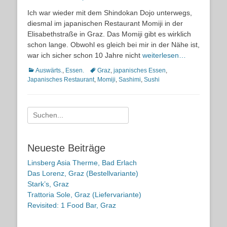
on
Ich war wieder mit dem Shindokan Dojo unterwegs,
diesmal im japanischen Restaurant Momiji in der
Elisabethstraße in Graz. Das Momiji gibt es wirklich
schon lange. Obwohl es gleich bei mir in der Nähe ist,
war ich sicher schon 10 Jahre nicht
weiterlesen…
Kategorien
Schlagworte
Auswärts.
,
Essen.
Graz
,
japanisches Essen
,
Japanisches Restaurant
,
Momiji
,
Sashimi
,
Sushi
Suche
nach:
Neueste Beiträge
Linsberg Asia Therme, Bad Erlach
Das Lorenz, Graz (Bestellvariante)
Stark’s, Graz
Trattoria Sole, Graz (Liefervariante)
Revisited: 1 Food Bar, Graz