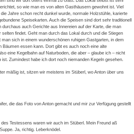
sind wir dort öfters einmal zu Gast. Das Lokal selbst ist sehr
ngerichtet, so wie man es von alten Gasthäusern gewohnt ist. Viel
 die Jahre schon recht dunkel wurde, normale Holzstühle, karierte
ebundene Speisekarten. Auch die Speisen sind dort sehr traditionell
n durchaus auch Gerichte aus Innereien auf der Karte, die man
 selten findet. Geht man durch das Lokal durch und die Stiegen
et man sich in einem wunderschönen ruhigen Gastgarten, in dem
n Bäumen essen kann. Dort gibt es auch noch eine alte
lso eine Kegelbahn auf Naturboden, die aber – glaube ich – nicht
b ist. Zumindest habe ich dort noch niemanden Kegeln gesehen.
r mäßig ist, sitzen wir meistens im Stüberl, wo Anton über uns
fer, die das Foto von Anton gemacht und mir zur Verfügung gestellt
des Testessens waren wir auch im Stüberl. Mein Freund aß
Suppe. Ja, richtig. Leberknödel.