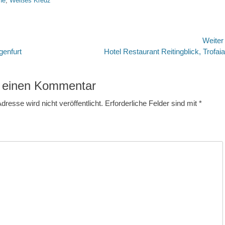
he
,
Weißes Kreuz
avigation
Weite
Nächster
genfurt
Hotel Restaurant Reitingblick, Trofai
Beitrag:
 einen Kommentar
dresse wird nicht veröffentlicht.
Erforderliche Felder sind mit
*