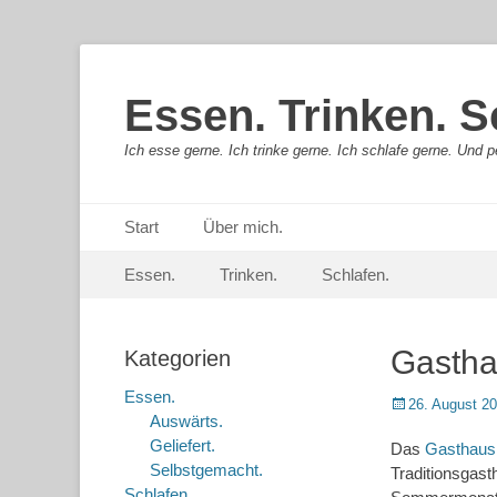
Essen. Trinken. S
Ich esse gerne. Ich trinke gerne. Ich schlafe gerne. Und pe
Primäres Menü
Springe
Start
Über mich.
zum
Sekundär-Menü
Springe
Inhalt
Essen.
Trinken.
Schlafen.
zum
Inhalt
Gastha
Kategorien
Essen.
Posted
26. August 2
Auswärts.
on
Geliefert.
Das
Gasthaus
Selbstgemacht.
Traditionsgast
Schlafen.