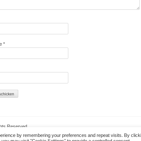
se
*
ights Reserved.
erience by remembering your preferences and repeat visits. By click
 you may visit "Cookie Settings" to provide a controlled consent.