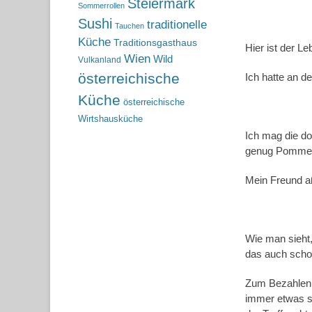
Steiermark
Sommerrollen
Sushi
traditionelle
Tauchen
Küche
Traditionsgasthaus
Hier ist der L
Wien
Wild
Vulkanland
österreichische
Ich hatte an d
Küche
österreichische
Wirtshausküche
Ich mag die do
genug Pommes 
Mein Freund a
Wie man sieht,
das auch schon
Zum Bezahlen 
immer etwas se