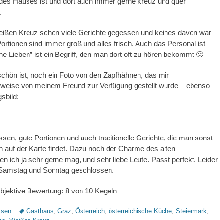
 des Hauses ist und dort auch immer gerne kreuz und quer
.
eißen Kreuz schon viele Gerichte gegessen und keines davon war
Portionen sind immer groß und alles frisch. Auch das Personal ist
ine Lieben” ist ein Begriff, den man dort oft zu hören bekommt 🙂
schön ist, noch ein Foto von den Zapfhähnen, das mir
weise von meinem Freund zur Verfügung gestellt wurde – ebenso
sbild:
ssen, gute Portionen und auch traditionelle Gerichte, die man sonst
n auf der Karte findet. Dazu noch der Charme des alten
n ich ja sehr gerne mag, und sehr liebe Leute. Passt perfekt. Leider
Samstag und Sonntag geschlossen.
ubjektive Bewertung: 8 von 10 Kegeln
Schlagworte
sen.
Gasthaus
,
Graz
,
Österreich
,
österreichische Küche
,
Steiermark
,