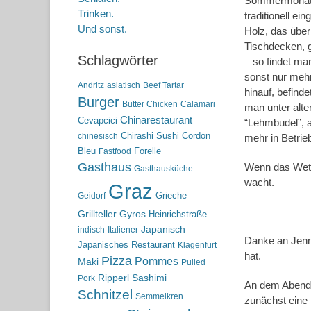
Sommermonaten 
Trinken.
traditionell ei
Und sonst.
Holz, das über
Tischdecken, g
Schlagwörter
– so findet ma
sonst nur mehr
Andritz
asiatisch
Beef Tartar
hinauf, befind
Burger
Butter Chicken
Calamari
man unter alte
Chinarestaurant
Cevapcici
“Lehmbudel”, a
Chirashi Sushi
Cordon
chinesisch
mehr in Betrie
Bleu
Forelle
Fastfood
Gasthaus
Wenn das Wette
Gasthausküche
wacht.
Graz
Grieche
Geidorf
Grillteller
Gyros
Heinrichstraße
Japanisch
indisch
Italiener
Danke an Jenni
Japanisches Restaurant
Klagenfurt
hat.
Pizza
Pommes
Maki
Pulled
Ripperl
Sashimi
Pork
An dem Abend 
Schnitzel
Semmelkren
zunächst eine 