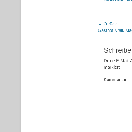
traditionelle Küc
Beitragsn
← Zurück
Vorheriger
Gasthof Krall, Kla
Beitrag:
Schreibe
Deine E-Mail-A
markiert
Kommentar