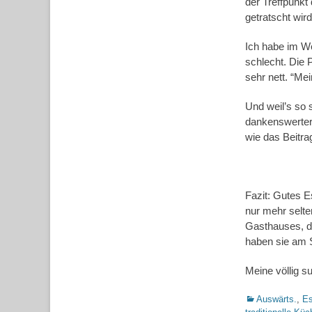
der Treffpunkt
getratscht wird
Ich habe im W
schlecht. Die 
sehr nett. “Me
Und weil’s so 
dankenswerter
wie das Beitrag
Fazit: Gutes E
nur mehr selte
Gasthauses, de
haben sie am 
Meine völlig s
Kategorien
Auswärts.
,
Es