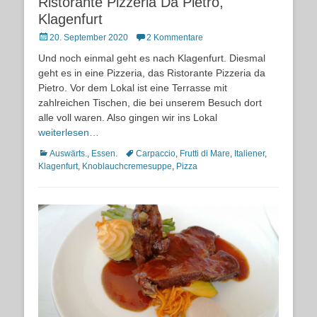
Ristorante Pizzeria Da Pietro,
Klagenfurt
Posted
20. September 2020
2 Kommentare
on
Und noch einmal geht es nach Klagenfurt. Diesmal
geht es in eine Pizzeria, das Ristorante Pizzeria da
Pietro. Vor dem Lokal ist eine Terrasse mit
zahlreichen Tischen, die bei unserem Besuch dort
alle voll waren. Also gingen wir ins Lokal
weiterlesen…
Kategorien
Schlagworte
Auswärts.
,
Essen.
Carpaccio
,
Frutti di Mare
,
Italiener
,
Klagenfurt
,
Knoblauchcremesuppe
,
Pizza