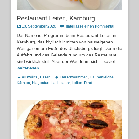
Restaurant Leiten, Karnburg
Posted
13. September 2020
Hinterlasse einen Kommentar
on
Der Name ist Programm beim Restaurant Leiten in
Karnburg, das idyllisch inmitten von hauseigenen
Weingärten am Fuße des Ulrichsbergs liegt. Denn die
Auffahrt und das Gelände rund um das Restaurant
sind wirklich steil. Aber der Weg lohnt sich – soviel
weiterlesen…
Kategorien
Schlagworte
Auswärts.
,
Essen.
Eierschwammerl
,
Haubenküche
,
Kärnten
,
Klagenfurt
,
Lachstartar
,
Leiten
,
Rind