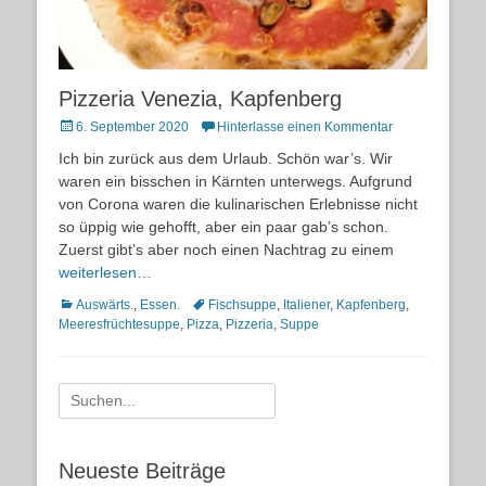
Pizzeria Venezia, Kapfenberg
Posted
6. September 2020
Hinterlasse einen Kommentar
on
Ich bin zurück aus dem Urlaub. Schön war’s. Wir
waren ein bisschen in Kärnten unterwegs. Aufgrund
von Corona waren die kulinarischen Erlebnisse nicht
so üppig wie gehofft, aber ein paar gab’s schon.
Zuerst gibt’s aber noch einen Nachtrag zu einem
weiterlesen…
Kategorien
Schlagworte
Auswärts.
,
Essen.
Fischsuppe
,
Italiener
,
Kapfenberg
,
Meeresfrüchtesuppe
,
Pizza
,
Pizzeria
,
Suppe
Suche
nach:
Neueste Beiträge