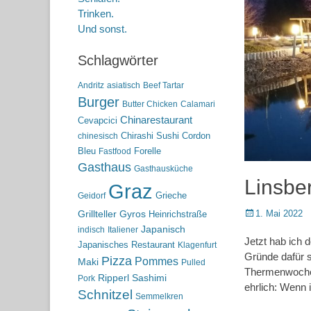
Trinken.
Und sonst.
Schlagwörter
Andritz
asiatisch
Beef Tartar
Burger
Butter Chicken
Calamari
Chinarestaurant
Cevapcici
Chirashi Sushi
Cordon
chinesisch
Bleu
Forelle
Fastfood
Gasthaus
Gasthausküche
Linsbe
Graz
Grieche
Geidorf
Posted
1. Mai 2022
Grillteller
Gyros
Heinrichstraße
on
Japanisch
indisch
Italiener
Jetzt hab ich 
Japanisches Restaurant
Klagenfurt
Gründe dafür s
Pizza
Pommes
Maki
Pulled
Thermenwochen
Ripperl
Sashimi
Pork
ehrlich: Wenn 
Schnitzel
Semmelkren