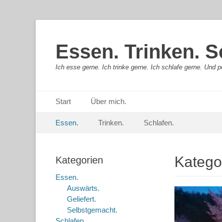
Essen. Trinken. S
Ich esse gerne. Ich trinke gerne. Ich schlafe gerne. Und pe
Primäres Menü
Springe
Start
Über mich.
zum
Sekundär-Menü
Springe
Inhalt
Essen.
Trinken.
Schlafen.
zum
Inhalt
Katego
Kategorien
Essen.
Auswärts.
Geliefert.
Selbstgemacht.
Schlafen.