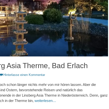
rg Asia Therme, Bad Erlach
Hinterlasse einen Kommentar
doch schon länger nichts mehr von mir hören lassen. Aber die
ind Ostern, bevorstehende Reisen und natürlich das
ende in der Linsberg Asia Therme in Niederösterreich. Denn, ganz
ich in der Therme bin,
weiterlesen…