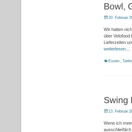
Bowl, G
Posted
20. Februar 2
on
Wir hatten nich
über Velofood 
Lieferzeiten u
weiterlesen…
Kategorien
Essen.
,
Gelie
Swing K
Posted
13. Februar 2
on
Wenn ich mein
ausschließlich 