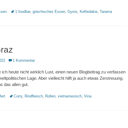
Schlagworte
sen.
1 foodbar
,
griechisches Essen
,
Gyros
,
Keftedakie
,
Tarama
Graz
022
1 Kommentar
e ich heute nicht wirklich Lust, einen neuen Blogbeitrag zu verfassen
eltpolitischen Lage. Aber vielleicht hilft ja auch etwas Zerstreuung.
ns das allen gut.
Schlagworte
fert.
Curry
,
Rindfleisch
,
Rollen
,
vietnamesisch
,
Vina