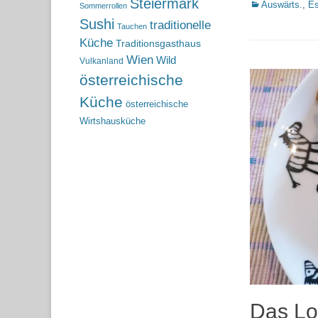
Steiermark
Kategorien
Auswärts.
,
Es
Sommerrollen
Sushi
traditionelle
Tauchen
Küche
Traditionsgasthaus
Wien
Wild
Vulkanland
österreichische
Küche
österreichische
Wirtshausküche
Das Lor