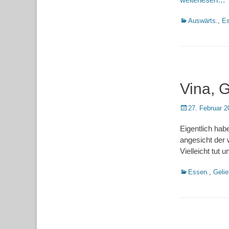
Kategorien
Auswärts.
,
Es
Vina, 
Posted
27. Februar 2
on
Eigentlich hab
angesicht der w
Vielleicht tut u
Kategorien
Essen.
,
Gelie