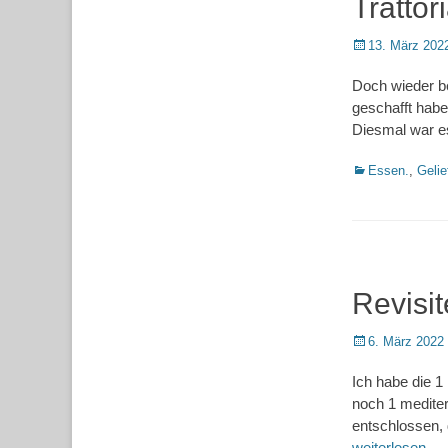
Trattor
Posted
13. März 202
on
Doch wieder be
geschafft habe
Diesmal war es 
Kategorien
Essen.
,
Gelie
Revisit
Posted
6. März 2022
on
Ich habe die 
noch 1 mediter
entschlossen, 
weiterlesen…