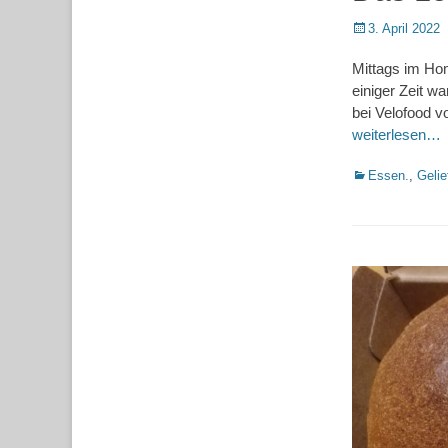
Posted
3. April 2022
on
Mittags im Ho
einiger Zeit w
bei Velofood v
weiterlesen…
Kategorien
Essen.
,
Gelie