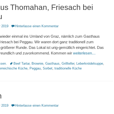
us Thomahan, Friesach bei
u
 2019
Hinterlasse einen Kommentar
 wieder einmal ins Umland von Graz, nämlich zum Gasthaus
iesach bei Peggau. Wir waren dort ganz traditionell zum
größerer Runde. Das Lokal ist urig-gemütlich eingerichtet. Das
freundlich und zuvorkommend. Kommen wir
weiterlesen…
Schlagworte
sen.
Beef Tartar
,
Brownie
,
Gasthaus
,
Grillteller
,
Leberknödelsuppe
,
erreichische Küche
,
Peggau
,
Sorbet
,
traditionelle Küche
n
 2019
Hinterlasse einen Kommentar