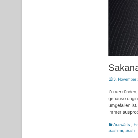
Sakana
Posted
3. November 
on
Zu verkünden, 
genauso origin
umgefallen ist
immer ausprob
Kategorien
Auswärts.
,
Es
Sashimi
,
Sushi