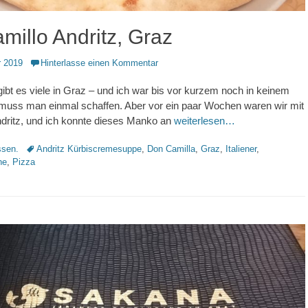
millo Andritz, Graz
 2019
Hinterlasse einen Kommentar
ibt es viele in Graz – und ich war bis vor kurzem noch in keinem
 muss man einmal schaffen. Aber vor ein paar Wochen waren wir mit
dritz, und ich konnte dieses Manko an
weiterlesen…
Schlagworte
sen.
Andritz Kürbiscremesuppe
,
Don Camilla
,
Graz
,
Italiener
,
he
,
Pizza