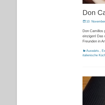
Don Ca
Posted
10. November
on
Don Camillos g
einzigen! Das
Freunden in An
Kategorien
Auswärts.
,
Es
italienische Küc