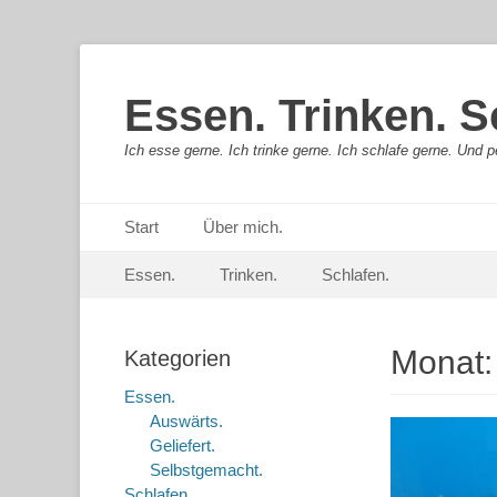
Essen. Trinken. S
Ich esse gerne. Ich trinke gerne. Ich schlafe gerne. Und pe
Primäres Menü
Springe
Start
Über mich.
zum
Sekundär-Menü
Springe
Inhalt
Essen.
Trinken.
Schlafen.
zum
Inhalt
Monat
Kategorien
Essen.
Auswärts.
Geliefert.
Selbstgemacht.
Schlafen.