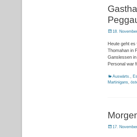
Gastha
Pegga
Posted
18. November
on
Heute geht es
Thomahan in Fr
Ganslessen in 
Personal war 
Kategorien
Auswärts.
,
Es
Martinigans
,
öst
Morge
Posted
17. November
on