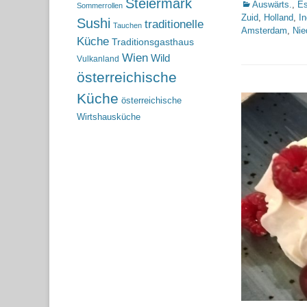
Steiermark
Kategorien
Auswärts.
,
Es
Sommerrollen
Zuid
,
Holland
,
I
Sushi
traditionelle
Tauchen
Amsterdam
,
Nie
Küche
Traditionsgasthaus
Wien
Wild
Vulkanland
österreichische
Küche
österreichische
Wirtshausküche