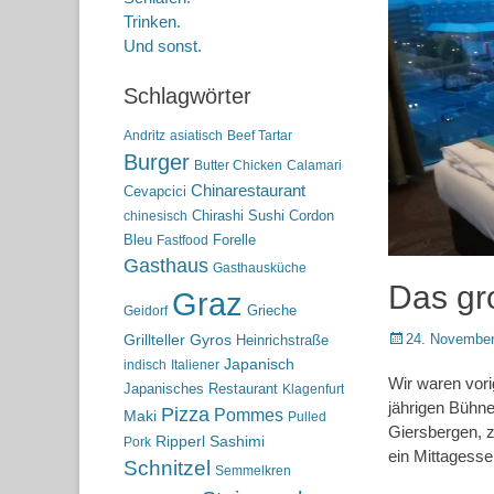
Trinken.
Und sonst.
Schlagwörter
Andritz
asiatisch
Beef Tartar
Burger
Butter Chicken
Calamari
Chinarestaurant
Cevapcici
Chirashi Sushi
Cordon
chinesisch
Bleu
Forelle
Fastfood
Gasthaus
Gasthausküche
Das gr
Graz
Grieche
Geidorf
Posted
24. November
Grillteller
Gyros
Heinrichstraße
on
Japanisch
indisch
Italiener
Wir waren vori
Japanisches Restaurant
Klagenfurt
jährigen Bühne
Pizza
Pommes
Maki
Pulled
Giersbergen, 
Ripperl
Sashimi
Pork
ein Mittagesse
Schnitzel
Semmelkren