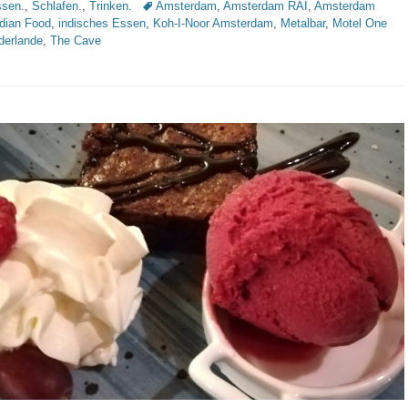
Schlagworte
sen.
,
Schlafen.
,
Trinken.
Amsterdam
,
Amsterdam RAI
,
Amsterdam
ndian Food
,
indisches Essen
,
Koh-I-Noor Amsterdam
,
Metalbar
,
Motel One
derlande
,
The Cave