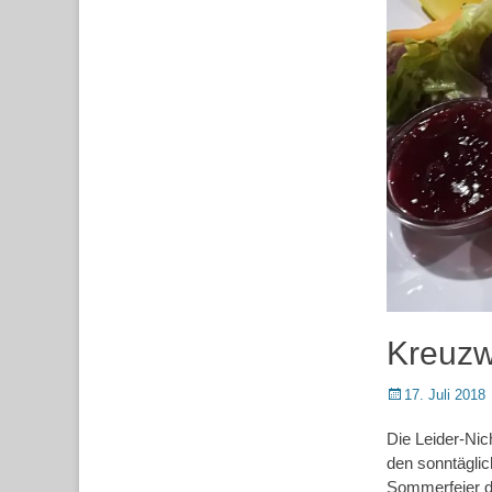
Kreuzw
Posted
17. Juli 2018
on
Die Leider-Nic
den sonntäglic
Sommerfeier d