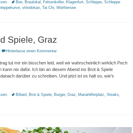
Schlagworte
sen.
Bier
,
Braulokal
,
Felsenkeller
,
Klagenfurt
,
Schleppe
,
Schleppe
hleppekurve
,
shindokan
,
Tai Chi
,
Wörthersee
d Spiele, Graz
Hinterlasse einen Kommentar
rag tut mir ein bisschen leid, weil wir wahrscheinlich wirklich Pech
ch kann nix dafür. Ich bin an diesem Abend ins Brot & Spiele
anach darüber zu schreiben. Und jetzt ist es halt so, wie’s
Schlagworte
sen.
Billard
,
Brot & Spiele
,
Burger
,
Graz
,
Mariahilferplatz
,
Steaks
,