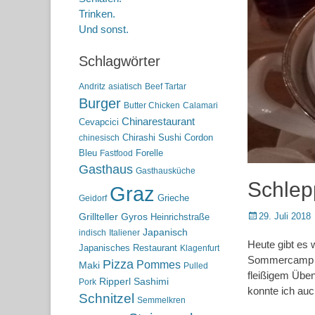
Trinken.
Und sonst.
Schlagwörter
Andritz
asiatisch
Beef Tartar
Burger
Butter Chicken
Calamari
Chinarestaurant
Cevapcici
Chirashi Sushi
Cordon
chinesisch
Bleu
Forelle
Fastfood
Gasthaus
Gasthausküche
Schlepp
Graz
Grieche
Geidorf
Posted
29. Juli 2018
Grillteller
Gyros
Heinrichstraße
on
Japanisch
indisch
Italiener
Heute gibt es 
Japanisches Restaurant
Klagenfurt
Sommercamp de
Pizza
Pommes
Maki
Pulled
fleißigem Üben
Ripperl
Sashimi
Pork
konnte ich auc
Schnitzel
Semmelkren