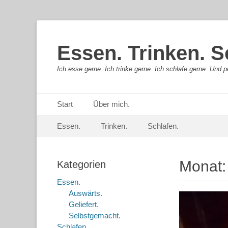
Essen. Trinken. S
Ich esse gerne. Ich trinke gerne. Ich schlafe gerne. Und pe
Primäres Menü
Springe
Start
Über mich.
zum
Sekundär-Menü
Springe
Inhalt
Essen.
Trinken.
Schlafen.
zum
Inhalt
Monat
Kategorien
Essen.
Auswärts.
Geliefert.
Selbstgemacht.
Schlafen.