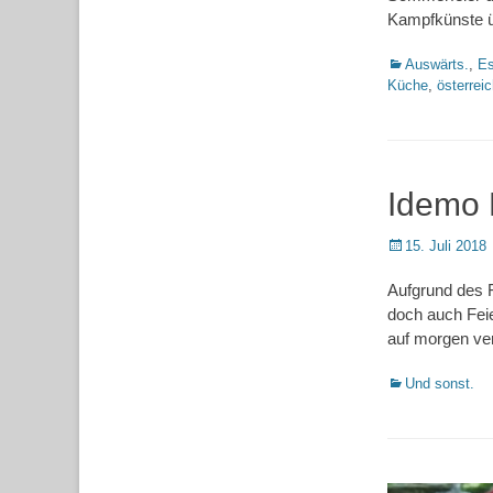
Kampfkünste ü
Kategorien
Auswärts.
,
Es
Küche
,
österrei
Idemo 
Posted
15. Juli 2018
on
Aufgrund des 
doch auch Feie
auf morgen ver
Kategorien
Und sonst.