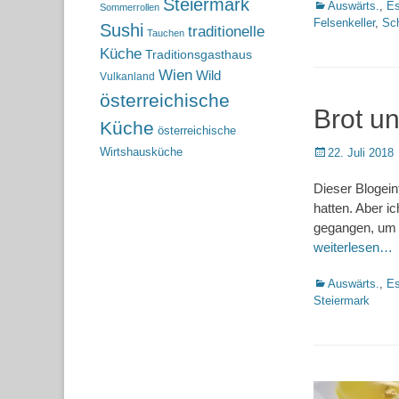
Steiermark
Kategorien
Auswärts.
,
Es
Sommerrollen
Felsenkeller
,
Sc
Sushi
traditionelle
Tauchen
Küche
Traditionsgasthaus
Wien
Wild
Vulkanland
österreichische
Brot un
Küche
österreichische
Posted
Wirtshausküche
22. Juli 2018
on
Dieser Blogeint
hatten. Aber i
gegangen, um d
weiterlesen…
Kategorien
Auswärts.
,
Es
Steiermark