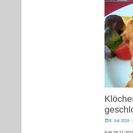
Klöcher
geschl
Posted
8. Juli 2018
on
Edit 28.11.2019