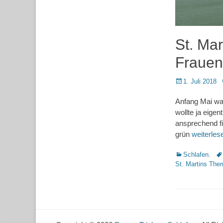
St. Ma
Frauen
Posted
1. Juli 2018
on
Anfang Mai war
wollte ja eigen
ansprechend fi
grün
weiterle
Kategorien
Sc
Schlafen.
St. Martins The