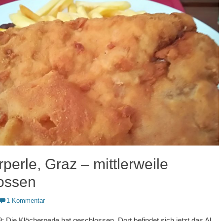
perle, Graz – mittlerweile
ossen
1 Kommentar
: Die Klöcherperle hat geschlossen. Dort befindet sich jetzt das Al