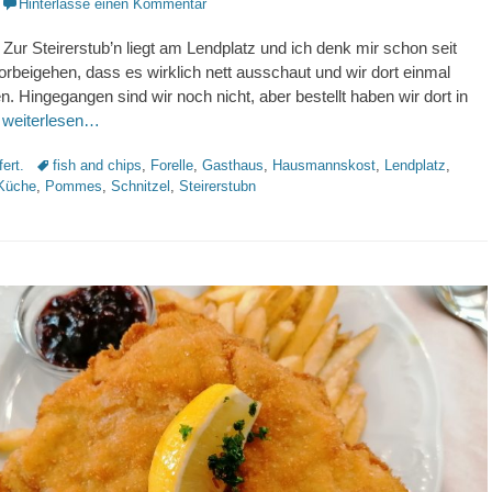
Hinterlasse einen Kommentar
ur Steirerstub’n liegt am Lendplatz und ich denk mir schon seit
rbeigehen, dass es wirklich nett ausschaut und wir dort einmal
n. Hingegangen sind wir noch nicht, aber bestellt haben wir dort in
,
weiterlesen…
Schlagworte
fert.
fish and chips
,
Forelle
,
Gasthaus
,
Hausmannskost
,
Lendplatz
,
 Küche
,
Pommes
,
Schnitzel
,
Steirerstubn