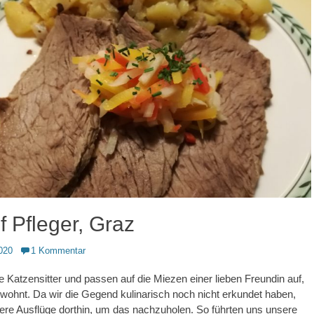
 Pfleger, Graz
020
1 Kommentar
e Katzensitter und passen auf die Miezen einer lieben Freundin auf,
g wohnt. Da wir die Gegend kulinarisch noch nicht erkundet haben,
ere Ausflüge dorthin, um das nachzuholen. So führten uns unsere