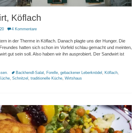
rt, Köflach
020
4 Kommentare
ern in der Therme in Köflach. Danach plagte uns der Hunger. Die
Freundes hatten sich schon im Vorfeld schlau gemacht und meinten,
rt gut sein soll. Also haben wir ihn ausprobiert. Der Sandwirt ist
Schlagworte
sen.
Backhendl-Salat
,
Forelle
,
gebackener Leberknödel
,
Köflach
,
 Küche
,
Schnitzel
,
traditionelle Küche
,
Wirtshaus