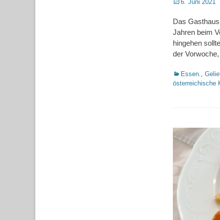
Posted
6. Juni 2021
on
Das Gasthaus Z
Jahren beim Vo
hingehen sollte
der Vorwoche
Kategorien
Essen.
,
Gelie
österreichische