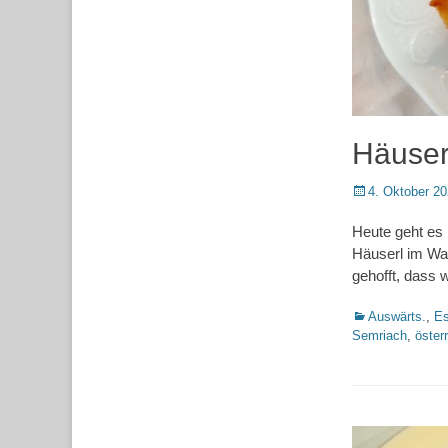
Häuser
Posted
4. Oktober 2
on
Heute geht es 
Häuserl im Wal
gehofft, dass 
Kategorien
Auswärts.
,
Es
Semriach
,
öster