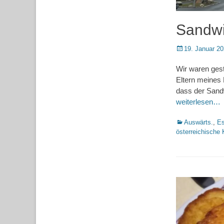
Sandwi
Posted
19. Januar 2
on
Wir waren gest
Eltern meines 
dass der Sandwi
weiterlesen…
Kategorien
Auswärts.
,
Es
österreichische