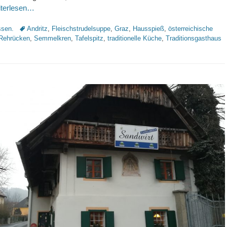
iterlesen…
Schlagworte
sen.
Andritz
,
Fleischstrudelsuppe
,
Graz
,
Hausspieß
,
österreichische
Rehrücken
,
Semmelkren
,
Tafelspitz
,
traditionelle Küche
,
Traditionsgasthaus