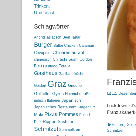
Trinken.
Und sonst.
Schlagwörter
Andritz
asiatisch
Beef Tartar
Burger
Butter Chicken
Calamari
Chinarestaurant
Cevapcici
Chirashi Sushi
Cordon
chinesisch
Bleu
Forelle
Fastfood
Gasthaus
Gasthausküche
Franzis
Graz
Grieche
Geidorf
Posted
12. Dezember
Grillteller
Gyros
Heinrichstraße
on
Japanisch
indisch
Italiener
Lockdown ist’s
Japanisches Restaurant
Klagenfurt
Franziskanerke
Pizza
Pommes
Maki
Pulled
Ripperl
Sashimi
Pork
Kategorien
Essen.
,
Gelie
Schnitzel
Semmelkren
Schnitzel