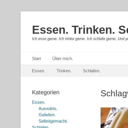
Essen. Trinken. S
Ich esse gerne. Ich trinke gerne. Ich schlafe gerne. Und pe
Primäres Menü
Springe
Start
Über mich.
zum
Sekundär-Menü
Springe
Inhalt
Essen.
Trinken.
Schlafen.
zum
Inhalt
Schlag
Kategorien
Essen.
Auswärts.
Geliefert.
Selbstgemacht.
Schlafen.