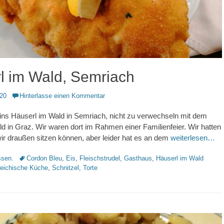
l im Wald, Semriach
020
Hinterlasse einen Kommentar
ins Häuserl im Wald in Semriach, nicht zu verwechseln mit dem
d in Graz. Wir waren dort im Rahmen einer Familienfeier. Wir hatten
wir draußen sitzen können, aber leider hat es an dem
weiterlesen…
Schlagworte
sen.
Cordon Bleu
,
Eis
,
Fleischstrudel
,
Gasthaus
,
Häuserl im Wald
reichische Küche
,
Schnitzel
,
Torte