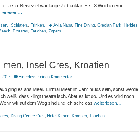
en. Unser Reiseziel war lange Zeit unklar. Erst 3 Wochen vor
iterlesen…
Schlagworte
sen.
,
Schlafen.
,
Trinken.
Ayia Napa
,
Fine Dining
,
Grecian Park
,
Herbies
Beach
,
Protaras
,
Tauchen
,
Zypern
imen, Insel Cres, Kroatien
 2017
Hinterlasse einen Kommentar
ub ging es ans Meer. Einmal Meer im Jahr muss sein, sonst werde
 Ich weiß, dass klingt theatralisch. Aber es ist so. Und es wird noch
 Wenn wir auf dem Weg sind und ich sehe das
weiterlesen…
hlagworte
cres
,
Diving Centre Cres
,
Hotel Kimen
,
Kroatien
,
Tauchen