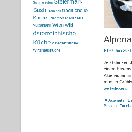
Steiermark
Sommerrollen
Sushi
traditionelle
Tauchen
Küche
Traditionsgasthaus
Wien
Wild
Vulkanland
österreichische
Alpena
Küche
österreichische
Posted
Wirtshausküche
20. Juni 2021
on
Jetzt denken d
einem Essensbl
Alpenaquarium 
man im Grüblse
weiterlesen…
Kategorien
Auswärts.
,
Es
Präbichl
,
Tauch