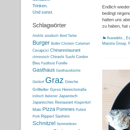
on
Trinken.
Endlich wieder
Und sonst.
bedingt nirgen
hatten uns ab
Schlagwörter
zu haben, hat
Andritz
asiatisch
Beef Tartar
Kategorien
Auswärts.
,
Es
Burger
Maistra Group
,
R
Butter Chicken
Calamari
Chinarestaurant
Cevapcici
Chirashi Sushi
Cordon
chinesisch
Bleu
Forelle
Fastfood
Gasthaus
Gasthausküche
Graz
Grieche
Geidorf
Grillteller
Gyros
Heinrichstraße
Japanisch
indisch
Italiener
Japanisches Restaurant
Klagenfurt
Pizza
Pommes
Maki
Pulled
Ripperl
Sashimi
Pork
Schnitzel
Semmelkren