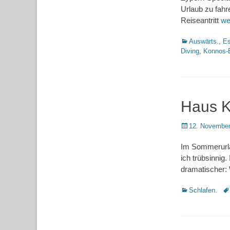
Urlaub zu fahr
Reiseantritt
we
Kategorien
Auswärts.
,
Es
Diving
,
Konnos-
Haus K
Posted
12. November
on
Im Sommerurla
ich trübsinnig.
dramatischer:
Kategorien
Sc
Schlafen.