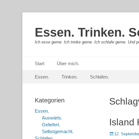
Essen. Trinken. S
Ich esse gerne. Ich trinke gerne. Ich schlafe gerne. Und pe
Primäres Menü
Springe
Start
Über mich.
zum
Sekundär-Menü
Springe
Inhalt
Essen.
Trinken.
Schlafen.
zum
Inhalt
Schlag
Kategorien
Essen.
Auswärts.
Island 
Geliefert.
Selbstgemacht.
Posted
12. Septembe
Schlafen.