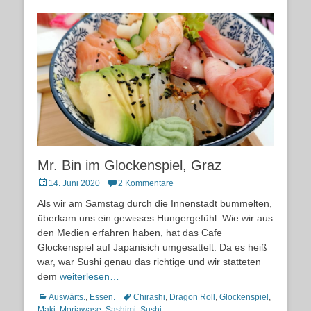
Mr. Bin im Glockenspiel, Graz
Posted
14. Juni 2020
2 Kommentare
on
Als wir am Samstag durch die Innenstadt bummelten,
überkam uns ein gewisses Hungergefühl. Wie wir aus
den Medien erfahren haben, hat das Cafe
Glockenspiel auf Japanisich umgesattelt. Da es heiß
war, war Sushi genau das richtige und wir statteten
dem
weiterlesen…
Kategorien
Schlagworte
Auswärts.
,
Essen.
Chirashi
,
Dragon Roll
,
Glockenspiel
,
Maki
,
Moriawase
,
Sashimi
,
Sushi