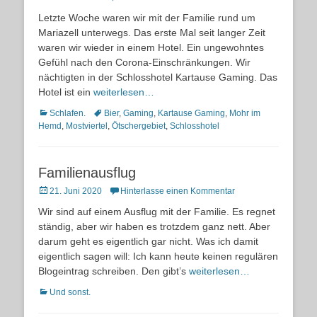
on
Letzte Woche waren wir mit der Familie rund um
Mariazell unterwegs. Das erste Mal seit langer Zeit
waren wir wieder in einem Hotel. Ein ungewohntes
Gefühl nach den Corona-Einschränkungen. Wir
nächtigten in der Schlosshotel Kartause Gaming. Das
Hotel ist ein
weiterlesen…
Kategorien
Schlagworte
Schlafen.
Bier
,
Gaming
,
Kartause Gaming
,
Mohr im
Hemd
,
Mostviertel
,
Ötschergebiet
,
Schlosshotel
Familienausflug
Posted
21. Juni 2020
Hinterlasse einen Kommentar
on
Wir sind auf einem Ausflug mit der Familie. Es regnet
ständig, aber wir haben es trotzdem ganz nett. Aber
darum geht es eigentlich gar nicht. Was ich damit
eigentlich sagen will: Ich kann heute keinen regulären
Blogeintrag schreiben. Den gibt’s
weiterlesen…
Kategorien
Und sonst.