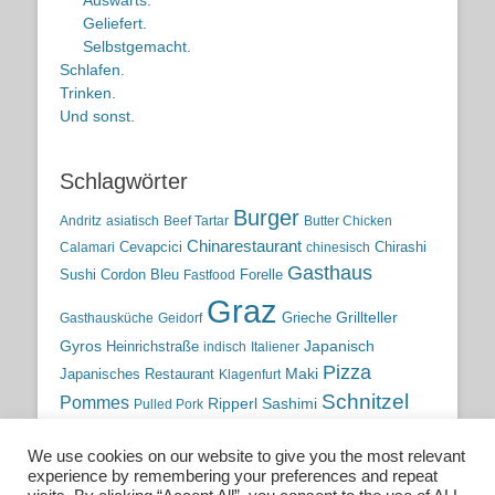
Auswärts.
Geliefert.
Selbstgemacht.
Schlafen.
Trinken.
Und sonst.
Schlagwörter
Burger
Andritz
asiatisch
Beef Tartar
Butter Chicken
Chinarestaurant
Cevapcici
Chirashi
Calamari
chinesisch
Gasthaus
Sushi
Cordon Bleu
Forelle
Fastfood
Graz
Grieche
Grillteller
Gasthausküche
Geidorf
Gyros
Heinrichstraße
Japanisch
indisch
Italiener
Pizza
Maki
Japanisches Restaurant
Klagenfurt
Schnitzel
Pommes
Ripperl
Sashimi
Pulled Pork
Steiermark
Sushi
Semmelkren
Sommerrollen
Tauchen
We use cookies on our website to give you the most relevant
traditionelle Küche
Traditionsgasthaus
Vulkanland
experience by remembering your preferences and repeat
österreichische Küche