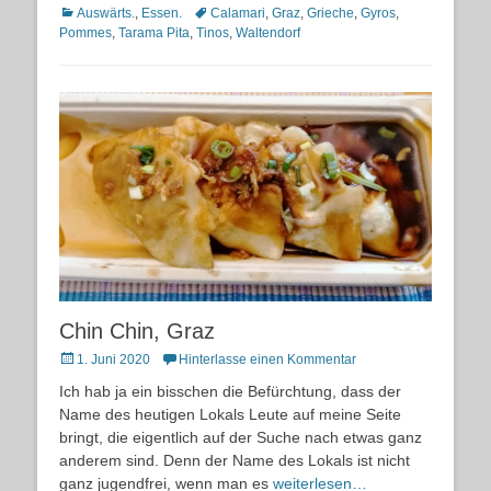
Kategorien
Schlagworte
Auswärts.
,
Essen.
Calamari
,
Graz
,
Grieche
,
Gyros
,
Pommes
,
Tarama Pita
,
Tinos
,
Waltendorf
Chin Chin, Graz
Posted
1. Juni 2020
Hinterlasse einen Kommentar
on
Ich hab ja ein bisschen die Befürchtung, dass der
Name des heutigen Lokals Leute auf meine Seite
bringt, die eigentlich auf der Suche nach etwas ganz
anderem sind. Denn der Name des Lokals ist nicht
ganz jugendfrei, wenn man es
weiterlesen…