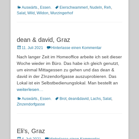
Kategorien
Schlagworte
Auswärts.
,
Essen.
Eierschwammerl
,
Nudeln
,
Reh
,
Salat
,
Wild
,
Wildon
,
Wurzingerhof
dean & david, Graz
Posted
11. Juli 2021
Hinterlasse einen Kommentar
on
Nach langer Zeit im Homeoffice arbeite ich seit dieser
Woche wieder im Büro. Das habe ich gleich genutzt,
um einmal Mittagessen zu gehen und das dean &
david in der ZInzendorfgasse auszuprobieren. Das
Lokal ist ein Selbstbedienungslokal. Man bestellt an
weiterlesen…
Kategorien
Schlagworte
Auswärts.
,
Essen.
Brot
,
dean&david
,
Lachs
,
Salat
,
Zinzendorfgasse
Eli’s, Graz
Posted