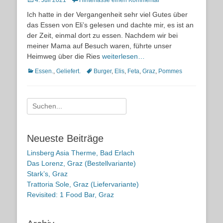
4. Juli 2021
Hinterlasse einen Kommentar
on
Ich hatte in der Vergangenheit sehr viel Gutes über
das Essen von Eli’s gelesen und dachte mir, es ist an
der Zeit, einmal dort zu essen. Nachdem wir bei
meiner Mama auf Besuch waren, führte unser
Heimweg über die Ries
weiterlesen…
Kategorien
Schlagworte
Essen.
,
Geliefert.
Burger
,
Elis
,
Feta
,
Graz
,
Pommes
Suche
nach:
Neueste Beiträge
Linsberg Asia Therme, Bad Erlach
Das Lorenz, Graz (Bestellvariante)
Stark’s, Graz
Trattoria Sole, Graz (Liefervariante)
Revisited: 1 Food Bar, Graz