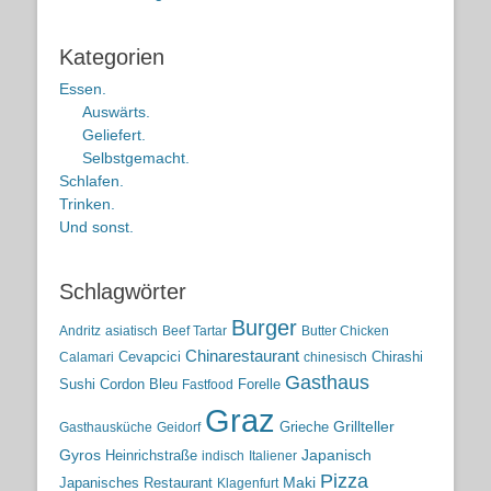
Kategorien
Essen.
Auswärts.
Geliefert.
Selbstgemacht.
Schlafen.
Trinken.
Und sonst.
Schlagwörter
Burger
Andritz
asiatisch
Beef Tartar
Butter Chicken
Chinarestaurant
Cevapcici
Chirashi
Calamari
chinesisch
Gasthaus
Sushi
Cordon Bleu
Forelle
Fastfood
Graz
Grieche
Grillteller
Gasthausküche
Geidorf
Gyros
Heinrichstraße
Japanisch
indisch
Italiener
Pizza
Maki
Japanisches Restaurant
Klagenfurt