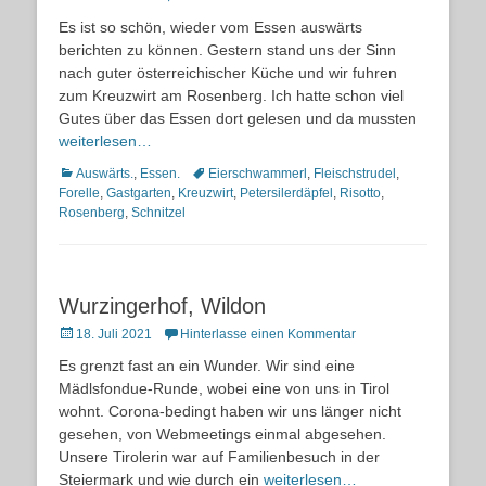
on
Es ist so schön, wieder vom Essen auswärts
berichten zu können. Gestern stand uns der Sinn
nach guter österreichischer Küche und wir fuhren
zum Kreuzwirt am Rosenberg. Ich hatte schon viel
Gutes über das Essen dort gelesen und da mussten
weiterlesen…
Kategorien
Schlagworte
Auswärts.
,
Essen.
Eierschwammerl
,
Fleischstrudel
,
Forelle
,
Gastgarten
,
Kreuzwirt
,
Petersilerdäpfel
,
Risotto
,
Rosenberg
,
Schnitzel
Wurzingerhof, Wildon
Posted
18. Juli 2021
Hinterlasse einen Kommentar
on
Es grenzt fast an ein Wunder. Wir sind eine
Mädlsfondue-Runde, wobei eine von uns in Tirol
wohnt. Corona-bedingt haben wir uns länger nicht
gesehen, von Webmeetings einmal abgesehen.
Unsere Tirolerin war auf Familienbesuch in der
Steiermark und wie durch ein
weiterlesen…