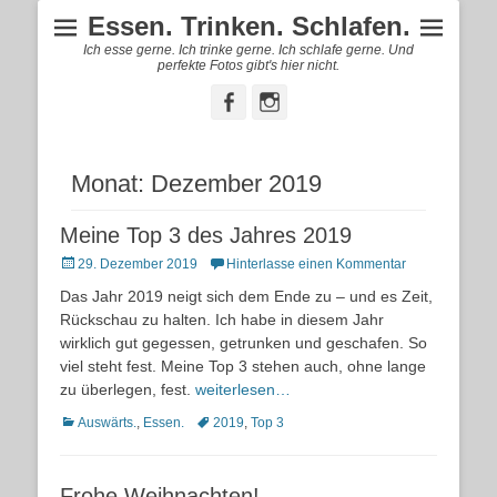
Essen. Trinken. Schlafen.
Ich esse gerne. Ich trinke gerne. Ich schlafe gerne. Und
perfekte Fotos gibt's hier nicht.
Facebook
Instagram
Monat:
Dezember 2019
Meine Top 3 des Jahres 2019
Posted
29. Dezember 2019
Hinterlasse einen Kommentar
on
Das Jahr 2019 neigt sich dem Ende zu – und es Zeit,
Rückschau zu halten. Ich habe in diesem Jahr
wirklich gut gegessen, getrunken und geschafen. So
viel steht fest. Meine Top 3 stehen auch, ohne lange
zu überlegen, fest.
weiterlesen…
Kategorien
Schlagworte
Auswärts.
,
Essen.
2019
,
Top 3
Frohe Weihnachten!