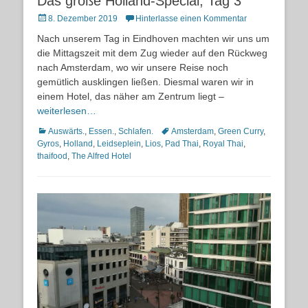
Das große Holland-Special, Tag 3
Posted
8. Dezember 2019
Hinterlasse einen Kommentar
on
Nach unserem Tag in Eindhoven machten wir uns um
die Mittagszeit mit dem Zug wieder auf den Rückweg
nach Amsterdam, wo wir unsere Reise noch
gemütlich ausklingen ließen. Diesmal waren wir in
einem Hotel, das näher am Zentrum liegt –
weiterlesen…
Kategorien
Schlagworte
Auswärts.
,
Essen.
,
Schlafen.
Amsterdam
,
Green Curry
,
Gyros
,
Holland
,
Leidseplein
,
Lios
,
Pad Thai
,
Royal Thai
,
thaifood
,
The Alfred Hotel