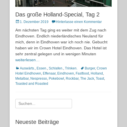
Das große Holland-Special, Tag 2
Posted
1. Dezember 2019
Hinterlasse einen Kommentar
on
Am nächsten Tag ging es weiter mit dem Zug nach
Eindhoven. Endlich niederländisches Neuland für
mich, denn in Eindhoven war ich noch nie. Gebucht
haben wir im Crown Hotel Eindhoven. Das Hotel ist
sehr zentral gelegen und in wenigen Minuten
weiterlesen…
Kategorien
Schlagworte
Auswärts.
,
Essen.
,
Schlafen.
,
Trinken.
Burger
,
Crown
Hotel Eindhoven
,
Effenaar
,
Eindhoven
,
Fastfood
,
Holland
,
Metalbar
,
Nespresso
,
Pokebowl
,
Rockbar
,
The Jack
,
Toast
,
Toasted and Roasted
Suche
nach:
Neueste Beiträge