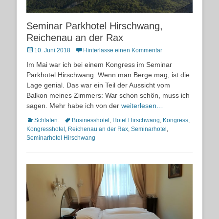
Seminar Parkhotel Hirschwang,
Reichenau an der Rax
Posted
10. Juni 2018
Hinterlasse einen Kommentar
on
Im Mai war ich bei einem Kongress im Seminar
Parkhotel Hirschwang. Wenn man Berge mag, ist die
Lage genial. Das war ein Teil der Aussicht vom
Balkon meines Zimmers: War schon schön, muss ich
sagen. Mehr habe ich von der
weiterlesen…
Kategorien
Schlagworte
Schlafen.
Businesshotel
,
Hotel Hirschwang
,
Kongress
,
Kongresshotel
,
Reichenau an der Rax
,
Seminarhotel
,
Seminarhotel Hirschwang