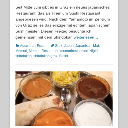
on
Seit Mitte Juni gibt es in Graz ein neues japanisches
Restaurant, das als Premium Sushi Restaurant
angepriesen wird. Nach dem Yamamoto im Zentrum
von Graz sei es das einzige mit echtem japanischem
Sushimeister. Diesen Freitag besuchte ich
gemeinsam mit dem Shindokan
weiterlesen…
Kategorien
Schlagworte
Auswärts.
,
Essen.
Graz
,
Japan
,
Japanisch
,
Maki
,
Memori
,
Memori Restaurant
,
memorirestaurant
,
Nigiri
,
shindokan
,
shindokan graz
,
Sushi