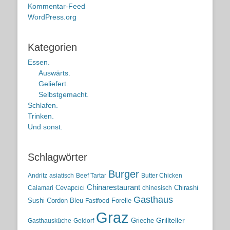
Kommentar-Feed
WordPress.org
Kategorien
Essen.
Auswärts.
Geliefert.
Selbstgemacht.
Schlafen.
Trinken.
Und sonst.
Schlagwörter
Burger
Andritz
asiatisch
Beef Tartar
Butter Chicken
Chinarestaurant
Cevapcici
Chirashi
Calamari
chinesisch
Gasthaus
Sushi
Cordon Bleu
Forelle
Fastfood
Graz
Grieche
Grillteller
Gasthausküche
Geidorf