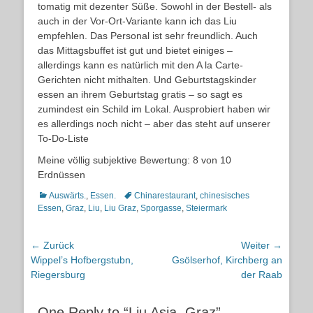
tomatig mit dezenter Süße. Sowohl in der Bestell- als
auch in der Vor-Ort-Variante kann ich das Liu
empfehlen. Das Personal ist sehr freundlich. Auch
das Mittagsbuffet ist gut und bietet einiges –
allerdings kann es natürlich mit den A la Carte-
Gerichten nicht mithalten. Und Geburtstagskinder
essen an ihrem Geburtstag gratis – so sagt es
zumindest ein Schild im Lokal. Ausprobiert haben wir
es allerdings noch nicht – aber das steht auf unserer
To-Do-Liste
Meine völlig subjektive Bewertung: 8 von 10
Erdnüssen
Kategorien
Schlagworte
Auswärts.
,
Essen.
Chinarestaurant
,
chinesisches
Essen
,
Graz
,
Liu
,
Liu Graz
,
Sporgasse
,
Steiermark
Beitragsnavigation
← Zurück
Weiter →
Vorheriger
Nächster
Wippel’s Hofbergstubn,
Gsölserhof, Kirchberg an
Beitrag:
Beitrag:
Riegersburg
der Raab
One Reply to “Liu Asia, Graz”