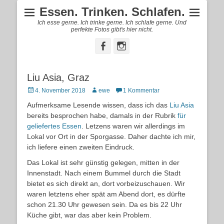
Essen. Trinken. Schlafen.
Ich esse gerne. Ich trinke gerne. Ich schlafe gerne. Und
perfekte Fotos gibt's hier nicht.
Facebook
Instagram
Liu Asia, Graz
Posted
Autor
4. November 2018
ewe
1 Kommentar
on
Aufmerksame Lesende wissen, dass ich das
Liu Asia
bereits besprochen habe, damals in der Rubrik
für
geliefertes Essen
. Letzens waren wir allerdings im
Lokal vor Ort in der Sporgasse. Daher dachte ich mir,
ich liefere einen zweiten Eindruck.
Das Lokal ist sehr günstig gelegen, mitten in der
Innenstadt. Nach einem Bummel durch die Stadt
bietet es sich direkt an, dort vorbeizuschauen. Wir
waren letztens eher spät am Abend dort, es dürfte
schon 21.30 Uhr gewesen sein. Da es bis 22 Uhr
Küche gibt, war das aber kein Problem.