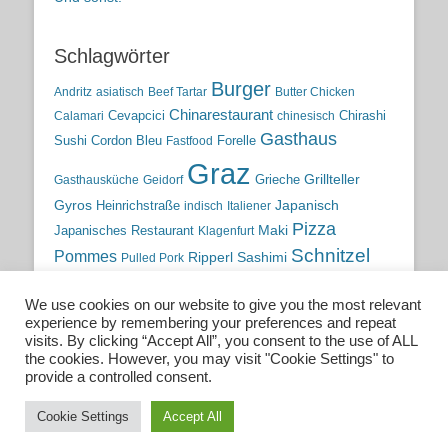
Schlagwörter
Burger
Andritz
asiatisch
Beef Tartar
Butter Chicken
Chinarestaurant
Cevapcici
Chirashi
Calamari
chinesisch
Gasthaus
Sushi
Cordon Bleu
Forelle
Fastfood
Graz
Grieche
Grillteller
Gasthausküche
Geidorf
Gyros
Heinrichstraße
Japanisch
indisch
Italiener
Pizza
Maki
Japanisches Restaurant
Klagenfurt
Schnitzel
Pommes
Ripperl
Sashimi
Pulled Pork
Steiermark
Sushi
Semmelkren
Sommerrollen
Tauchen
We use cookies on our website to give you the most relevant
traditionelle Küche
Traditionsgasthaus
Vulkanland
experience by remembering your preferences and repeat
österreichische Küche
Wien
Wild
visits. By clicking “Accept All”, you consent to the use of ALL
the cookies. However, you may visit "Cookie Settings" to
österreichische Wirtshausküche
provide a controlled consent.
Cookie Settings
Accept All
Copyright © 2026
Essen. Trinken. Schlafen.
. All Rights Reserved.
Catch Base nach
Catch Themes