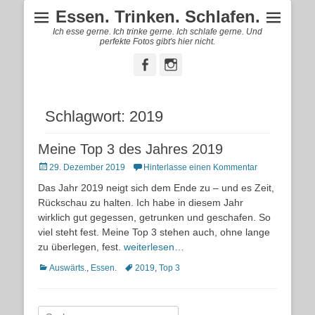
Essen. Trinken. Schlafen.
Ich esse gerne. Ich trinke gerne. Ich schlafe gerne. Und
perfekte Fotos gibt's hier nicht.
Facebook
Instagram
Schlagwort:
2019
Meine Top 3 des Jahres 2019
Posted
29. Dezember 2019
Hinterlasse einen Kommentar
on
Das Jahr 2019 neigt sich dem Ende zu – und es Zeit,
Rückschau zu halten. Ich habe in diesem Jahr
wirklich gut gegessen, getrunken und geschafen. So
viel steht fest. Meine Top 3 stehen auch, ohne lange
zu überlegen, fest.
weiterlesen…
Kategorien
Schlagworte
Auswärts.
,
Essen.
2019
,
Top 3
Suche