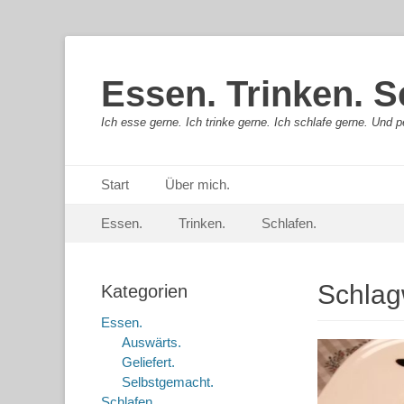
Essen. Trinken. S
Ich esse gerne. Ich trinke gerne. Ich schlafe gerne. Und pe
Primäres Menü
Springe
Start
Über mich.
zum
Sekundär-Menü
Springe
Inhalt
Essen.
Trinken.
Schlafen.
zum
Inhalt
Schlag
Kategorien
Essen.
Auswärts.
Geliefert.
Selbstgemacht.
Schlafen.