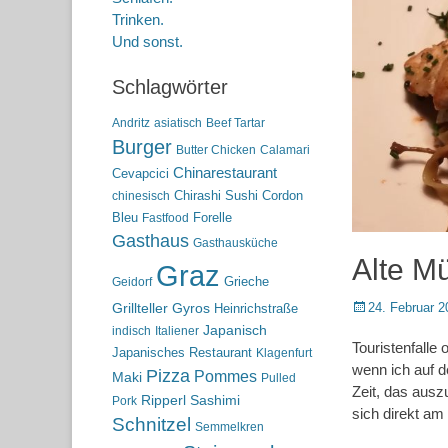
Trinken.
Und sonst.
Schlagwörter
Andritz
asiatisch
Beef Tartar
Burger
Butter Chicken
Calamari
Chinarestaurant
Cevapcici
Chirashi Sushi
Cordon
chinesisch
Bleu
Forelle
Fastfood
Gasthaus
Gasthausküche
Alte M
Graz
Grieche
Geidorf
Posted
24. Februar 2
Grillteller
Gyros
Heinrichstraße
on
Japanisch
indisch
Italiener
Touristenfalle
Japanisches Restaurant
Klagenfurt
wenn ich auf d
Pizza
Pommes
Maki
Pulled
Zeit, das ausz
Ripperl
Sashimi
Pork
sich direkt am
Schnitzel
Semmelkren