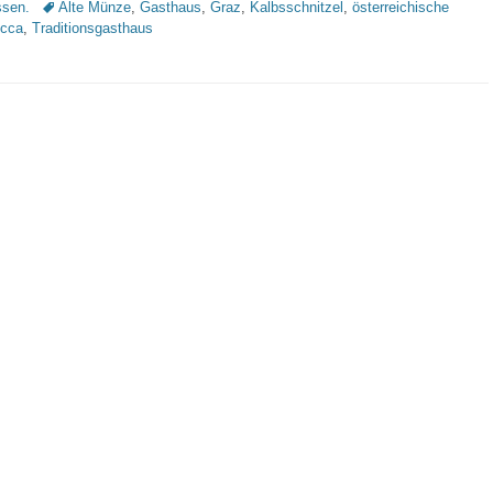
Schlagworte
sen.
Alte Münze
,
Gasthaus
,
Graz
,
Kalbsschnitzel
,
österreichische
occa
,
Traditionsgasthaus