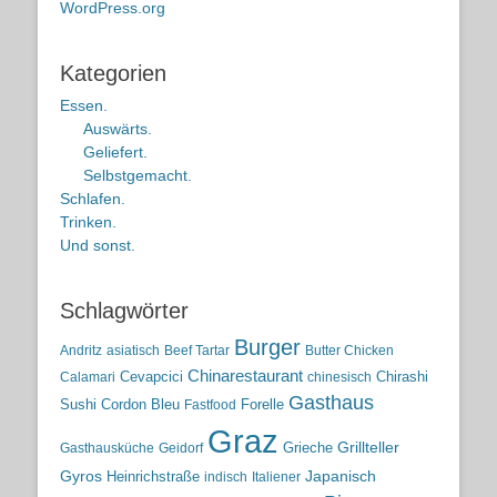
WordPress.org
Kategorien
Essen.
Auswärts.
Geliefert.
Selbstgemacht.
Schlafen.
Trinken.
Und sonst.
Schlagwörter
Burger
Andritz
asiatisch
Beef Tartar
Butter Chicken
Chinarestaurant
Cevapcici
Chirashi
Calamari
chinesisch
Gasthaus
Sushi
Cordon Bleu
Forelle
Fastfood
Graz
Grieche
Grillteller
Gasthausküche
Geidorf
Gyros
Heinrichstraße
Japanisch
indisch
Italiener