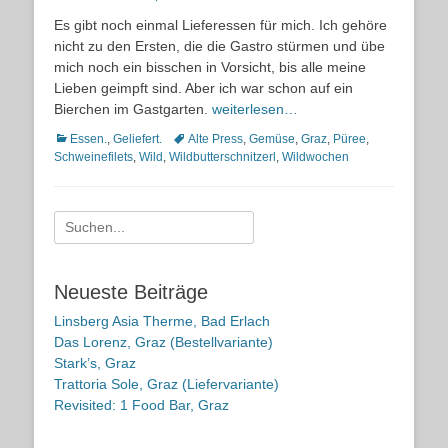
on
Es gibt noch einmal Lieferessen für mich. Ich gehöre
nicht zu den Ersten, die die Gastro stürmen und übe
mich noch ein bisschen in Vorsicht, bis alle meine
Lieben geimpft sind. Aber ich war schon auf ein
Bierchen im Gastgarten.
weiterlesen…
Kategorien
Schlagworte
Essen.
,
Geliefert.
Alte Press
,
Gemüse
,
Graz
,
Püree
,
Schweinefilets
,
Wild
,
Wildbutterschnitzerl
,
Wildwochen
Suche
nach:
Neueste Beiträge
Linsberg Asia Therme, Bad Erlach
Das Lorenz, Graz (Bestellvariante)
Stark’s, Graz
Trattoria Sole, Graz (Liefervariante)
Revisited: 1 Food Bar, Graz