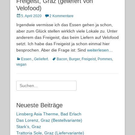
Freigeist, Graz (geliefert von
Velofood)
Posted
5. April 2020
2 Kommentare
on
Irgendwie vermisse ich das Essen gehen ja schon,
aber zum Glück stellen wirklich viele Lokale zu. Unter
anderem das Freigeist, das beim Liefern auf Velofood
setzt. Ich habe das Freigeist ja schon einmal hier
besprochen. Aber die Frage ist: Sind
weiterlesen…
Kategorien
Schlagworte
Essen.
,
Geliefert.
Bacon
,
Burger
,
Freigeist
,
Pommes
,
vegan
Suche
nach:
Neueste Beiträge
Linsberg Asia Therme, Bad Erlach
Das Lorenz, Graz (Bestellvariante)
Stark’s, Graz
Trattoria Sole, Graz (Liefervariante)