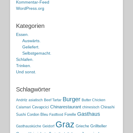
Kommentar-Feed
WordPress.org
Kategorien
Essen.
Auswärts.
Geliefert.
Selbstgemacht.
Schlafen.
Trinken.
Und sonst.
Schlagwörter
Burger
Andritz
asiatisch
Beef Tartar
Butter Chicken
Chinarestaurant
Cevapcici
Chirashi
Calamari
chinesisch
Gasthaus
Sushi
Cordon Bleu
Forelle
Fastfood
Graz
Grieche
Grillteller
Gasthausküche
Geidorf