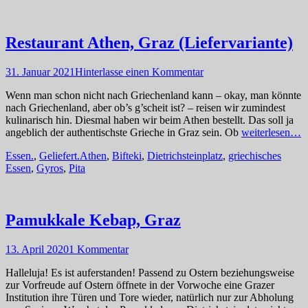
Restaurant Athen, Graz (Liefervariante)
Posted
31. Januar 2021
Hinterlasse einen Kommentar
on
Wenn man schon nicht nach Griechenland kann – okay, man könnte
nach Griechenland, aber ob’s g’scheit ist? – reisen wir zumindest
kulinarisch hin. Diesmal haben wir beim Athen bestellt. Das soll ja
angeblich der authentischste Grieche in Graz sein. Ob
weiterlesen…
Kategorien
Schlagworte
Essen.
,
Geliefert.
Athen
,
Bifteki
,
Dietrichsteinplatz
,
griechisches
Essen
,
Gyros
,
Pita
Pamukkale Kebap, Graz
Posted
13. April 2020
1 Kommentar
on
Halleluja! Es ist auferstanden! Passend zu Ostern beziehungsweise
zur Vorfreude auf Ostern öffnete in der Vorwoche eine Grazer
Institution ihre Türen und Tore wieder, natürlich nur zur Abholung