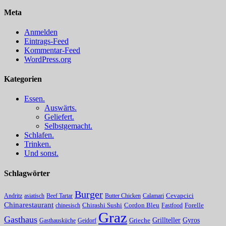
Meta
Anmelden
Eintrags-Feed
Kommentar-Feed
WordPress.org
Kategorien
Essen.
Auswärts.
Geliefert.
Selbstgemacht.
Schlafen.
Trinken.
Und sonst.
Schlagwörter
Burger
Andritz
asiatisch
Beef Tartar
Butter Chicken
Calamari
Cevapcici
Chinarestaurant
chinesisch
Chirashi Sushi
Cordon Bleu
Fastfood
Forelle
Graz
Gasthaus
Grillteller
Gyros
Gasthausküche
Geidorf
Grieche