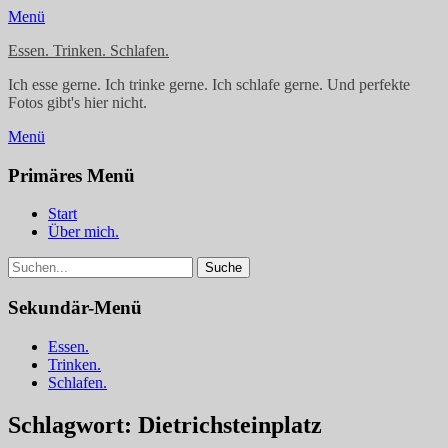
Menü
Essen. Trinken. Schlafen.
Ich esse gerne. Ich trinke gerne. Ich schlafe gerne. Und perfekte
Fotos gibt's hier nicht.
Menü
Facebook
Instagram
Primäres Menü
Springe
Start
zum
Über mich.
Inhalt
Suchen
Suche
nach:
Sekundär-Menü
Springe
Essen.
zum
Trinken.
Inhalt
Schlafen.
Schlagwort:
Dietrichsteinplatz