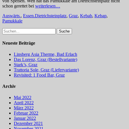
von Speisen. Wen hat das Pamukkale am Dietrichsteinplatz nicht
schon gerettet bei
weiterlesen…
Kategorien
Schlagworte
Auswärts.
,
Essen.
Dietrichsteinplatz
,
Graz
,
Kebab
,
Kebap
,
Pamukkale
Suche
nach:
Neueste Beiträge
Linsberg Asia Therme, Bad Erlach
Das Lorenz, Graz (Bestellvariante)
Stark’s, Graz
Trattoria Sole, Graz (Liefervariante)
Revisited: 1 Food Bar, Graz
Archiv
Mai 2022
April 2022
März 2022
Februar 2022
Januar 2022
Dezember 2021
November 2021