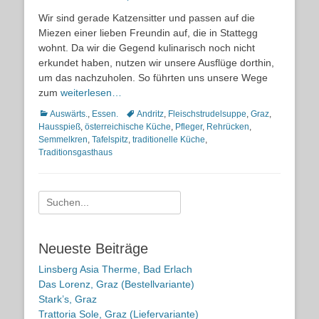
on
Wir sind gerade Katzensitter und passen auf die
Miezen einer lieben Freundin auf, die in Stattegg
wohnt. Da wir die Gegend kulinarisch noch nicht
erkundet haben, nutzen wir unsere Ausflüge dorthin,
um das nachzuholen. So führten uns unsere Wege
zum
weiterlesen…
Kategorien
Schlagworte
Auswärts.
,
Essen.
Andritz
,
Fleischstrudelsuppe
,
Graz
,
Hausspieß
,
österreichische Küche
,
Pfleger
,
Rehrücken
,
Semmelkren
,
Tafelspitz
,
traditionelle Küche
,
Traditionsgasthaus
Suche
nach:
Neueste Beiträge
Linsberg Asia Therme, Bad Erlach
Das Lorenz, Graz (Bestellvariante)
Stark’s, Graz
Trattoria Sole, Graz (Liefervariante)