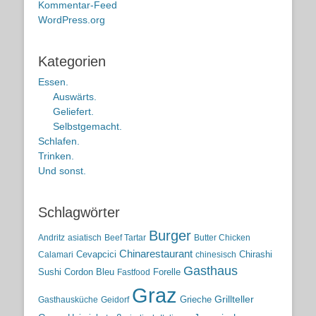
Kommentar-Feed
WordPress.org
Kategorien
Essen.
Auswärts.
Geliefert.
Selbstgemacht.
Schlafen.
Trinken.
Und sonst.
Schlagwörter
Burger
Andritz
asiatisch
Beef Tartar
Butter Chicken
Chinarestaurant
Cevapcici
Chirashi
Calamari
chinesisch
Gasthaus
Sushi
Cordon Bleu
Forelle
Fastfood
Graz
Grieche
Grillteller
Gasthausküche
Geidorf