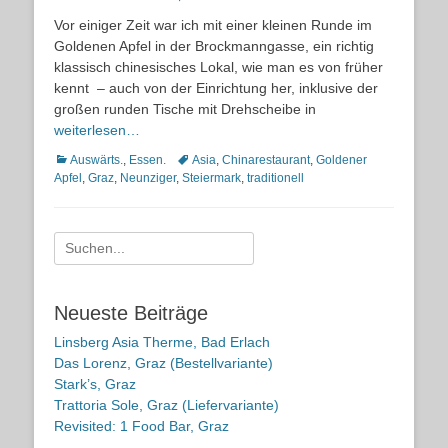
on
Vor einiger Zeit war ich mit einer kleinen Runde im
Goldenen Apfel in der Brockmanngasse, ein richtig
klassisch chinesisches Lokal, wie man es von früher
kennt – auch von der Einrichtung her, inklusive der
großen runden Tische mit Drehscheibe in
weiterlesen…
Kategorien
Schlagworte
Auswärts.
,
Essen.
Asia
,
Chinarestaurant
,
Goldener
Apfel
,
Graz
,
Neunziger
,
Steiermark
,
traditionell
Suche
nach:
Neueste Beiträge
Linsberg Asia Therme, Bad Erlach
Das Lorenz, Graz (Bestellvariante)
Stark’s, Graz
Trattoria Sole, Graz (Liefervariante)
Revisited: 1 Food Bar, Graz