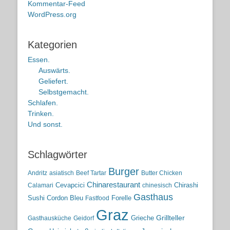
Kommentar-Feed
WordPress.org
Kategorien
Essen.
Auswärts.
Geliefert.
Selbstgemacht.
Schlafen.
Trinken.
Und sonst.
Schlagwörter
Burger
Andritz
asiatisch
Beef Tartar
Butter Chicken
Chinarestaurant
Cevapcici
Chirashi
Calamari
chinesisch
Gasthaus
Sushi
Cordon Bleu
Forelle
Fastfood
Graz
Grieche
Grillteller
Gasthausküche
Geidorf