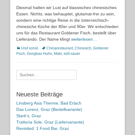
on
Diesmal hatten wir Lust auf klassisches chinesisches
Essen. Nichts, was behauptet, glutamat-frei zu sein,
sondern eine richtige Reise in die österreichisch-
chinesiche Küche der 80er und 90er. Wir entschieden
uns für das Restaurant Goldener Fisch, bestellt über
Lieferando. Der Name klingt
weiterlesen…
Kategorien
Schlagworte
Und sonst.
Chinarestaurant
,
Chinesich
,
Goldener
Fisch
,
Gongbao Huhn
,
Maki
,
süß-sauer
Suche
nach:
Neueste Beiträge
Linsberg Asia Therme, Bad Erlach
Das Lorenz, Graz (Bestellvariante)
Stark’s, Graz
Trattoria Sole, Graz (Liefervariante)
Revisited: 1 Food Bar, Graz