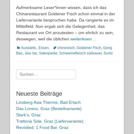
on
Aufmerksame Leser*innen wissen, dass ich das
Chinarestaurant Goldener Fisch schon einmal in der
Liefervariante besprochen habe. Da rangierte es im
Mittelfeld. Nun ergab sich die Gelegenheit, das
Restaurant vor Ort anzutesten – um ehrlich zu sein,
deswegen, weil die üblichen
weiterlesen…
Kategorien
Schlagworte
Auswärts.
,
Essen.
chinesisch
,
Goldener Fisch
,
Gong
Bao
,
Jiao tse
,
Satespieße
,
Schweinefleisch süßsauer
,
Sushi
Suche
nach:
Neueste Beiträge
Linsberg Asia Therme, Bad Erlach
Das Lorenz, Graz (Bestellvariante)
Stark’s, Graz
Trattoria Sole, Graz (Liefervariante)
Revisited: 1 Food Bar, Graz