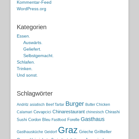
Kommentar-Feed
WordPress.org
Kategorien
Essen.
Auswärts.
Geliefert.
Selbstgemacht.
Schlafen.
Trinken.
Und sonst.
Schlagwörter
Burger
Andritz
asiatisch
Beef Tartar
Butter Chicken
Chinarestaurant
Cevapcici
Chirashi
Calamari
chinesisch
Gasthaus
Sushi
Cordon Bleu
Forelle
Fastfood
Graz
Grieche
Grillteller
Gasthausküche
Geidorf