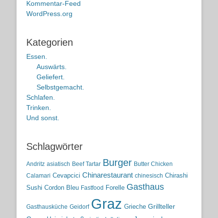
Kommentar-Feed
WordPress.org
Kategorien
Essen.
Auswärts.
Geliefert.
Selbstgemacht.
Schlafen.
Trinken.
Und sonst.
Schlagwörter
Burger
Andritz
asiatisch
Beef Tartar
Butter Chicken
Chinarestaurant
Cevapcici
Chirashi
Calamari
chinesisch
Gasthaus
Sushi
Cordon Bleu
Forelle
Fastfood
Graz
Grieche
Grillteller
Gasthausküche
Geidorf