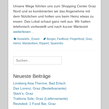
on
Unsere Wege führten uns zum Shopping Center Graz
Nord und so kombinierten wir das Angenehme mit
dem Nützlichen und holten uns beim Heinz etwas zu
essen. Das Lokal schaut ganz nett aus. Wir hatten
telefonisch vorbestellt und nach kurzer Wartezeit
weiterlesen…
Kategorien
Schlagworte
Auswärts.
,
Essen.
Burger
,
Fastfood
,
Fingerfood
,
Graz
,
Heinz
,
Maiskolben
,
Ripperl
,
Spareribs
Suche
nach:
Neueste Beiträge
Linsberg Asia Therme, Bad Erlach
Das Lorenz, Graz (Bestellvariante)
Stark’s, Graz
Trattoria Sole, Graz (Liefervariante)
Revisited: 1 Food Bar, Graz