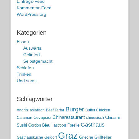
Eintrags-Feed
Kommentar-Feed
WordPress.org
Kategorien
Essen.
Auswärts.
Geliefert.
Selbstgemacht.
Schlafen.
Trinken.
Und sonst.
Schlagwörter
Burger
Andritz
asiatisch
Beef Tartar
Butter Chicken
Chinarestaurant
Cevapcici
Chirashi
Calamari
chinesisch
Gasthaus
Sushi
Cordon Bleu
Forelle
Fastfood
Graz
Grieche
Grillteller
Gasthausküche
Geidorf