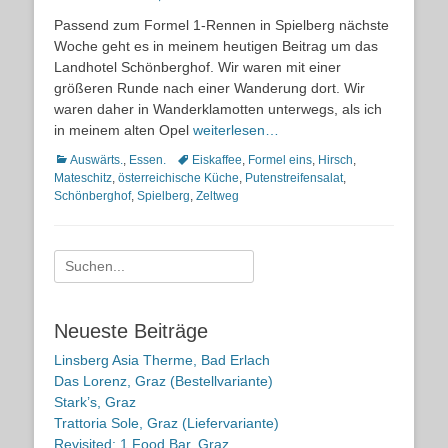
on
Passend zum Formel 1-Rennen in Spielberg nächste
Woche geht es in meinem heutigen Beitrag um das
Landhotel Schönberghof. Wir waren mit einer
größeren Runde nach einer Wanderung dort. Wir
waren daher in Wanderklamotten unterwegs, als ich
in meinem alten Opel
weiterlesen…
Kategorien
Schlagworte
Auswärts.
,
Essen.
Eiskaffee
,
Formel eins
,
Hirsch
,
Mateschitz
,
österreichische Küche
,
Putenstreifensalat
,
Schönberghof
,
Spielberg
,
Zeltweg
Suche
nach:
Neueste Beiträge
Linsberg Asia Therme, Bad Erlach
Das Lorenz, Graz (Bestellvariante)
Stark’s, Graz
Trattoria Sole, Graz (Liefervariante)
Revisited: 1 Food Bar, Graz