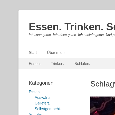
Essen. Trinken. S
Ich esse gerne. Ich trinke gerne. Ich schlafe gerne. Und pe
Primäres Menü
Springe
Start
Über mich.
zum
Sekundär-Menü
Springe
Inhalt
Essen.
Trinken.
Schlafen.
zum
Inhalt
Schlag
Kategorien
Essen.
Auswärts.
Geliefert.
Selbstgemacht.
Schlafen.