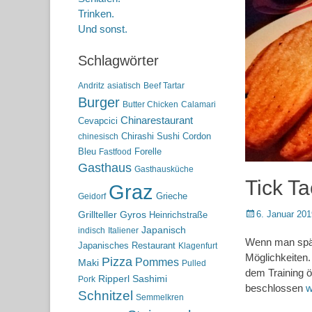
Trinken.
Und sonst.
Schlagwörter
Andritz
asiatisch
Beef Tartar
Burger
Butter Chicken
Calamari
Chinarestaurant
Cevapcici
Chirashi Sushi
Cordon
chinesisch
Bleu
Forelle
Fastfood
Gasthaus
Gasthausküche
Tick Ta
Graz
Grieche
Geidorf
Posted
6. Januar 201
Grillteller
Gyros
Heinrichstraße
on
Japanisch
indisch
Italiener
Wenn man späta
Japanisches Restaurant
Klagenfurt
Möglichkeiten.
Pizza
Pommes
Maki
Pulled
dem Training ö
Ripperl
Sashimi
Pork
beschlossen
w
Schnitzel
Semmelkren