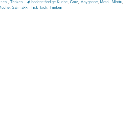
Schlagworte
sen.
,
Trinken.
bodenständige Küche
,
Graz
,
Maygasse
,
Metal
,
Minttu
,
 Küche
,
Salmiakki
,
Tick Tack
,
Trinken