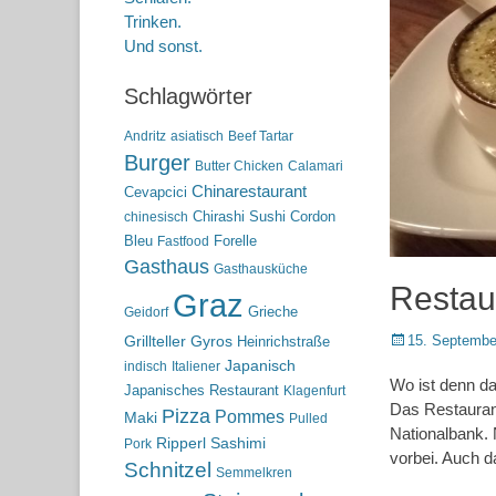
Trinken.
Und sonst.
Schlagwörter
Andritz
asiatisch
Beef Tartar
Burger
Butter Chicken
Calamari
Chinarestaurant
Cevapcici
Chirashi Sushi
Cordon
chinesisch
Bleu
Forelle
Fastfood
Gasthaus
Gasthausküche
Restau
Graz
Grieche
Geidorf
Posted
15. Septembe
Grillteller
Gyros
Heinrichstraße
on
Japanisch
indisch
Italiener
Wo ist denn da
Japanisches Restaurant
Klagenfurt
Das Restaurant
Pizza
Pommes
Maki
Pulled
Nationalbank. 
Ripperl
Sashimi
Pork
vorbei. Auch 
Schnitzel
Semmelkren