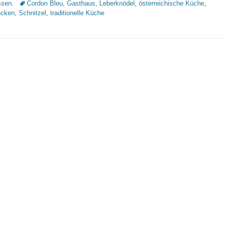
Schlagworte
sen.
Cordon Bleu
,
Gasthaus
,
Leberknödel
,
österreichische Küche
,
ecken
,
Schnitzel
,
traditionelle Küche