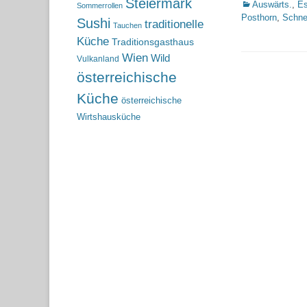
Steiermark
Kategorien
Auswärts.
,
Es
Sommerrollen
Posthorn
,
Schn
Sushi
traditionelle
Tauchen
Küche
Traditionsgasthaus
Wien
Wild
Vulkanland
österreichische
Küche
österreichische
Wirtshausküche