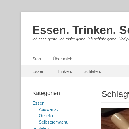
Essen. Trinken. S
Ich esse gerne. Ich trinke gerne. Ich schlafe gerne. Und pe
Primäres Menü
Springe
Start
Über mich.
zum
Sekundär-Menü
Springe
Inhalt
Essen.
Trinken.
Schlafen.
zum
Inhalt
Schlag
Kategorien
Essen.
Auswärts.
Geliefert.
Selbstgemacht.
Schlafen.