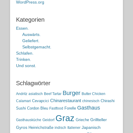
WordPress.org
Kategorien
Essen.
Auswärts.
Geliefert.
Selbstgemacht.
Schlafen.
Trinken.
Und sonst.
Schlagwörter
Burger
Andritz
asiatisch
Beef Tartar
Butter Chicken
Chinarestaurant
Cevapcici
Chirashi
Calamari
chinesisch
Gasthaus
Sushi
Cordon Bleu
Forelle
Fastfood
Graz
Grieche
Grillteller
Gasthausküche
Geidorf
Gyros
Heinrichstraße
Japanisch
indisch
Italiener