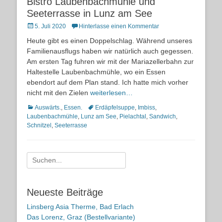
Bistro Laubenbachmühle und
Seeterrasse in Lunz am See
Posted
5. Juli 2020
Hinterlasse einen Kommentar
on
Heute gibt es einen Doppelschlag. Während unseres
Familienausflugs haben wir natürlich auch gegessen.
Am ersten Tag fuhren wir mit der Mariazellerbahn zur
Haltestelle Laubenbachmühle, wo ein Essen
ebendort auf dem Plan stand. Ich hatte mich vorher
nicht mit den Zielen
weiterlesen…
Kategorien
Schlagworte
Auswärts.
,
Essen.
Erdäpfelsuppe
,
Imbiss
,
Laubenbachmühle
,
Lunz am See
,
Pielachtal
,
Sandwich
,
Schnitzel
,
Seeterrasse
Suche
nach:
Neueste Beiträge
Linsberg Asia Therme, Bad Erlach
Das Lorenz, Graz (Bestellvariante)