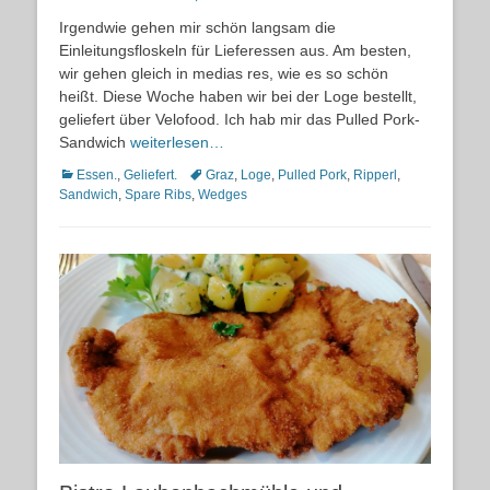
on
Irgendwie gehen mir schön langsam die
Einleitungsfloskeln für Lieferessen aus. Am besten,
wir gehen gleich in medias res, wie es so schön
heißt. Diese Woche haben wir bei der Loge bestellt,
geliefert über Velofood. Ich hab mir das Pulled Pork-
Sandwich
weiterlesen…
Kategorien
Schlagworte
Essen.
,
Geliefert.
Graz
,
Loge
,
Pulled Pork
,
Ripperl
,
Sandwich
,
Spare Ribs
,
Wedges