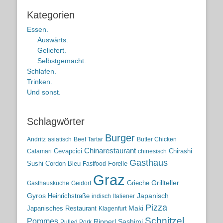
Kategorien
Essen.
Auswärts.
Geliefert.
Selbstgemacht.
Schlafen.
Trinken.
Und sonst.
Schlagwörter
Burger
Andritz
asiatisch
Beef Tartar
Butter Chicken
Chinarestaurant
Cevapcici
Chirashi
Calamari
chinesisch
Gasthaus
Sushi
Cordon Bleu
Forelle
Fastfood
Graz
Grieche
Grillteller
Gasthausküche
Geidorf
Gyros
Heinrichstraße
Japanisch
indisch
Italiener
Pizza
Maki
Japanisches Restaurant
Klagenfurt
Schnitzel
Pommes
Ripperl
Sashimi
Pulled Pork