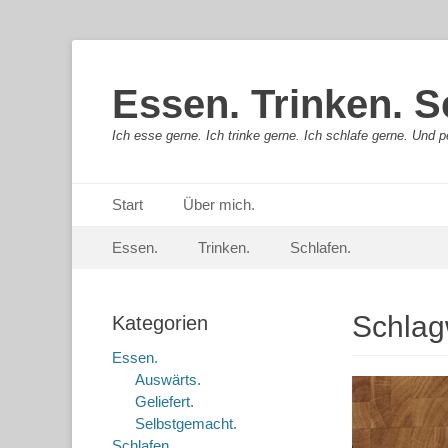
Essen. Trinken. S
Ich esse gerne. Ich trinke gerne. Ich schlafe gerne. Und pe
Primäres Menü
Springe
Start
Über mich.
zum
Sekundär-Menü
Springe
Inhalt
Essen.
Trinken.
Schlafen.
zum
Inhalt
Schlag
Kategorien
Essen.
Auswärts.
Geliefert.
Selbstgemacht.
Schlafen.