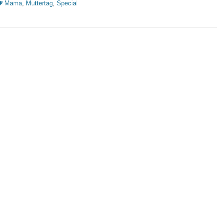
chlagworte
Mama
,
Muttertag
,
Special