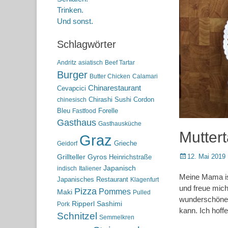
Trinken.
Und sonst.
Schlagwörter
Andritz
asiatisch
Beef Tartar
Burger
Butter Chicken
Calamari
Chinarestaurant
Cevapcici
Chirashi Sushi
Cordon
chinesisch
Bleu
Forelle
Fastfood
Gasthaus
Gasthausküche
Mutter
Graz
Grieche
Geidorf
Posted
12. Mai 2019
Grillteller
Gyros
Heinrichstraße
on
Japanisch
indisch
Italiener
Meine Mama ist
Japanisches Restaurant
Klagenfurt
und freue mic
Pizza
Pommes
Maki
Pulled
wunderschöne M
Ripperl
Sashimi
Pork
kann. Ich hoff
Schnitzel
Semmelkren