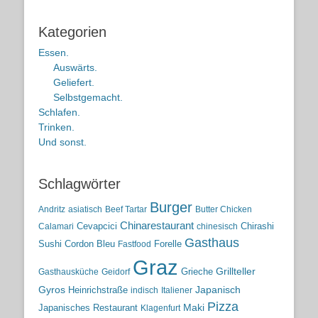
Kategorien
Essen.
Auswärts.
Geliefert.
Selbstgemacht.
Schlafen.
Trinken.
Und sonst.
Schlagwörter
Burger
Andritz
asiatisch
Beef Tartar
Butter Chicken
Chinarestaurant
Cevapcici
Chirashi
Calamari
chinesisch
Gasthaus
Sushi
Cordon Bleu
Forelle
Fastfood
Graz
Grieche
Grillteller
Gasthausküche
Geidorf
Gyros
Heinrichstraße
Japanisch
indisch
Italiener
Pizza
Maki
Japanisches Restaurant
Klagenfurt