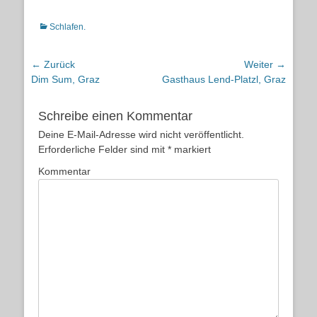
Kategorien
Schlafen.
Beitragsnavigation
← Zurück
Weiter →
Vorheriger
Nächster
Dim Sum, Graz
Gasthaus Lend-Platzl, Graz
Beitrag:
Beitrag:
Schreibe einen Kommentar
Deine E-Mail-Adresse wird nicht veröffentlicht.
Erforderliche Felder sind mit
*
markiert
Kommentar