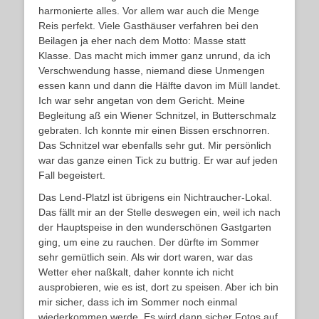
harmonierte alles. Vor allem war auch die Menge
Reis perfekt. Viele Gasthäuser verfahren bei den
Beilagen ja eher nach dem Motto: Masse statt
Klasse. Das macht mich immer ganz unrund, da ich
Verschwendung hasse, niemand diese Unmengen
essen kann und dann die Hälfte davon im Müll landet.
Ich war sehr angetan von dem Gericht. Meine
Begleitung aß ein Wiener Schnitzel, in Butterschmalz
gebraten. Ich konnte mir einen Bissen erschnorren.
Das Schnitzel war ebenfalls sehr gut. Mir persönlich
war das ganze einen Tick zu buttrig. Er war auf jeden
Fall begeistert.
Das Lend-Platzl ist übrigens ein Nichtraucher-Lokal.
Das fällt mir an der Stelle deswegen ein, weil ich nach
der Hauptspeise in den wunderschönen Gastgarten
ging, um eine zu rauchen. Der dürfte im Sommer
sehr gemütlich sein. Als wir dort waren, war das
Wetter eher naßkalt, daher konnte ich nicht
ausprobieren, wie es ist, dort zu speisen. Aber ich bin
mir sicher, dass ich im Sommer noch einmal
wiederkommen werde. Es wird dann sicher Fotos auf