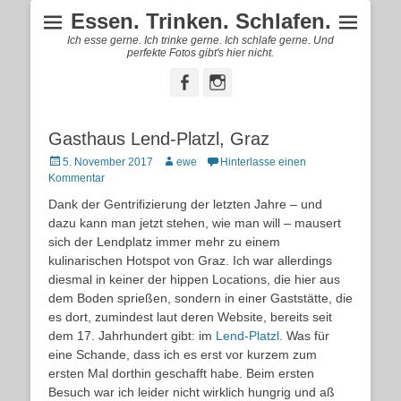
Essen. Trinken. Schlafen.
Ich esse gerne. Ich trinke gerne. Ich schlafe gerne. Und
perfekte Fotos gibt's hier nicht.
Facebook
Instagram
Gasthaus Lend-Platzl, Graz
Posted
Autor
5. November 2017
ewe
Hinterlasse einen
on
Kommentar
Dank der Gentrifizierung der letzten Jahre – und
dazu kann man jetzt stehen, wie man will – mausert
sich der Lendplatz immer mehr zu einem
kulinarischen Hotspot von Graz. Ich war allerdings
diesmal in keiner der hippen Locations, die hier aus
dem Boden sprießen, sondern in einer Gaststätte, die
es dort, zumindest laut deren Website, bereits seit
dem 17. Jahrhundert gibt: im
Lend-Platzl
. Was für
eine Schande, dass ich es erst vor kurzem zum
ersten Mal dorthin geschafft habe. Beim ersten
Besuch war ich leider nicht wirklich hungrig und aß