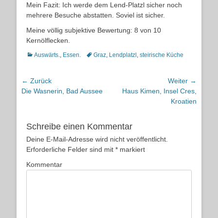
Mein Fazit: Ich werde dem Lend-Platzl sicher noch
mehrere Besuche abstatten. Soviel ist sicher.
Meine völlig subjektive Bewertung: 8 von 10
Kernölflecken.
Kategorien
Schlagworte
Auswärts.
,
Essen.
Graz
,
Lendplatzl
,
steirische Küche
Beitragsnavigation
← Zurück
Weiter →
Vorheriger
Nächster
Die Wasnerin, Bad Aussee
Haus Kimen, Insel Cres,
Beitrag:
Beitrag:
Kroatien
Schreibe einen Kommentar
Deine E-Mail-Adresse wird nicht veröffentlicht.
Erforderliche Felder sind mit
*
markiert
Kommentar