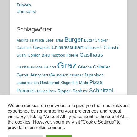
Trinken.
Und sonst.
Schlagwörter
Burger
Andritz
asiatisch
Beef Tartar
Butter Chicken
Chinarestaurant
Cevapcici
Chirashi
Calamari
chinesisch
Gasthaus
Sushi
Cordon Bleu
Forelle
Fastfood
Graz
Grieche
Grillteller
Gasthausküche
Geidorf
Gyros
Heinrichstraße
Japanisch
indisch
Italiener
Pizza
Maki
Japanisches Restaurant
Klagenfurt
Schnitzel
Pommes
Ripperl
Sashimi
Pulled Pork
Steiermark
Sushi
Semmelkren
Sommerrollen
Tauchen
We use cookies on our website to give you the most relevant
traditionelle Küche
Traditionsgasthaus
Vulkanland
experience by remembering your preferences and repeat
österreichische Küche
Wien
Wild
visits. By clicking “Accept All”, you consent to the use of ALL
the cookies. However, you may visit "Cookie Settings" to
österreichische Wirtshausküche
provide a controlled consent.