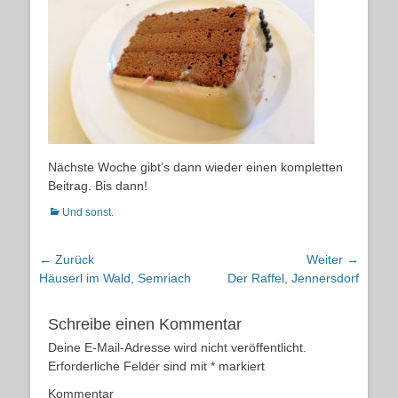
Nächste Woche gibt’s dann wieder einen kompletten
Beitrag. Bis dann!
Kategorien
Und sonst.
Beitragsnavigation
← Zurück
Weiter →
Vorheriger
Nächster
Häuserl im Wald, Semriach
Der Raffel, Jennersdorf
Beitrag:
Beitrag:
Schreibe einen Kommentar
Deine E-Mail-Adresse wird nicht veröffentlicht.
Erforderliche Felder sind mit
*
markiert
Kommentar