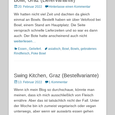
Bowl, Graz (Liefervariante)
Posted
20. Februar 2022
Hinterlasse einen Kommentar
on
Wir hatten nicht viel Zeit und dachten da gleich
einmal an Bowls. Bestellt haben wir über Velofood bei
Bowl, einem Stand am Hauptplatz. Die Seite
versprach schnelle Lieferzeiten und so war es dann
auch. Der Bote hatte anscheinend auch nicht
weiterlesen…
Kategorien
Schlagworte
Essen.
,
Geliefert.
asiatisch
,
Bowl
,
Bowls
,
gebratenes
Rindfleisch
,
Poke Bowl
Swing Kitchen, Graz (Bestellvariante)
Posted
13. Februar 2022
1 Kommentar
on
Wenn ich mein Blog so durchschaue, könnte man
meinen, dass ich mich ausschließlich von Fleisch
ernähre. Aber das ist tatsächlich nicht der Fall. Unter
der Woche bin ich zumeist vegetarisch oder vegan
unterwegs, aber wenn wir auswärts essen gehen