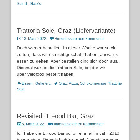
Standl
,
Stark's
Trattoria Sole, Graz (Liefervariante)
Posted
13. März 2022
Hinterlasse einen Kommentar
on
Doch wieder bestellen. In dieser Woche war so viel
zu tun, dass wir es nicht geschafft haben, auswärts
essen zu gehen. Aber bestellen ging sich doch aus.
Diesmal war es die Trattoria Sole, bei der wir
über Velofood bestellt haben.
Kategorien
Schlagworte
Essen.
,
Geliefert.
Graz
,
Pizza
,
Schokomousse
,
Trattoria
Sole
Revisited: 1 Food Bar, Graz
Posted
6. März 2022
Hinterlasse einen Kommentar
on
Ich habe die 1 Food Bar schon einmal im Jahr 2018
besprochen. Damals hieß sie noch 1 mediterranean