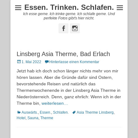
Essen. Trinken. Schlafen.
Ich esse gerne. Ich trinke gerne. Ich schlafe gerne. Und
perfekte Fotos gibt's hier nicht.
Facebook
Instagram
Linsberg Asia Therme, Bad Erlach
Posted
1. Mai 2022
Hinterlasse einen Kommentar
on
Jetzt hab ich doch schon länger nichts mehr von mir
hören lassen. Aber die Gründe dafür sind Ostern,
bevorstehende Reisen und natürlich das
Thermenwochenende in der Linsberg Asia Therme in
Niederösterreich. Denn, ganz ehrlich: Wenn ich in der
Therme bin,
weiterlesen…
Kategorien
Schlagworte
Auswärts.
,
Essen.
,
Schlafen.
Asia Therme Linsberg
,
Hotel
,
Sauna
,
Therme