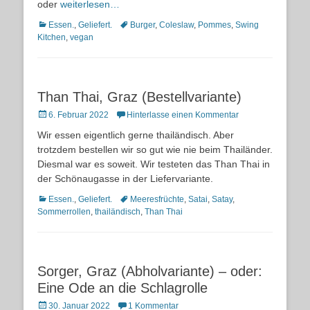
oder
weiterlesen…
Kategorien
Schlagworte
Essen.
,
Geliefert.
Burger
,
Coleslaw
,
Pommes
,
Swing
Kitchen
,
vegan
Than Thai, Graz (Bestellvariante)
Posted
6. Februar 2022
Hinterlasse einen Kommentar
on
Wir essen eigentlich gerne thailändisch. Aber
trotzdem bestellen wir so gut wie nie beim Thailänder.
Diesmal war es soweit. Wir testeten das Than Thai in
der Schönaugasse in der Liefervariante.
Kategorien
Schlagworte
Essen.
,
Geliefert.
Meeresfrüchte
,
Satai
,
Satay
,
Sommerrollen
,
thailändisch
,
Than Thai
Sorger, Graz (Abholvariante) – oder:
Eine Ode an die Schlagrolle
Posted
30. Januar 2022
1 Kommentar