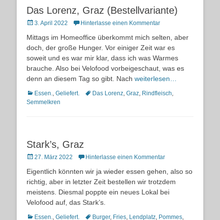
Das Lorenz, Graz (Bestellvariante)
Posted
3. April 2022
Hinterlasse einen Kommentar
on
Mittags im Homeoffice überkommt mich selten, aber
doch, der große Hunger. Vor einiger Zeit war es
soweit und es war mir klar, dass ich was Warmes
brauche. Also bei Velofood vorbeigeschaut, was es
denn an diesem Tag so gibt. Nach
weiterlesen…
Kategorien
Schlagworte
Essen.
,
Geliefert.
Das Lorenz
,
Graz
,
Rindfleisch
,
Semmelkren
Stark’s, Graz
Posted
27. März 2022
Hinterlasse einen Kommentar
on
Eigentlich könnten wir ja wieder essen gehen, also so
richtig, aber in letzter Zeit bestellen wir trotzdem
meistens. Diesmal poppte ein neues Lokal bei
Velofood auf, das Stark’s.
Kategorien
Schlagworte
Essen.
,
Geliefert.
Burger
,
Fries
,
Lendplatz
,
Pommes
,