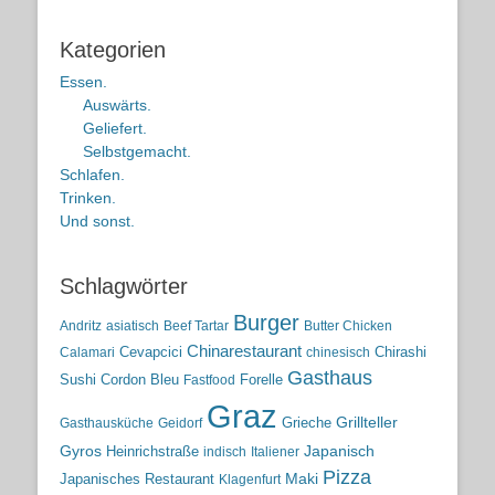
Kategorien
Essen.
Auswärts.
Geliefert.
Selbstgemacht.
Schlafen.
Trinken.
Und sonst.
Schlagwörter
Burger
Andritz
asiatisch
Beef Tartar
Butter Chicken
Chinarestaurant
Cevapcici
Chirashi
Calamari
chinesisch
Gasthaus
Sushi
Cordon Bleu
Forelle
Fastfood
Graz
Grieche
Grillteller
Gasthausküche
Geidorf
Gyros
Heinrichstraße
Japanisch
indisch
Italiener
Pizza
Maki
Japanisches Restaurant
Klagenfurt