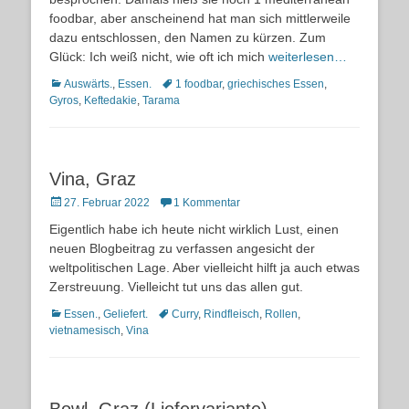
foodbar, aber anscheinend hat man sich mittlerweile
dazu entschlossen, den Namen zu kürzen. Zum
Glück: Ich weiß nicht, wie oft ich mich
weiterlesen…
Kategorien
Schlagworte
Auswärts.
,
Essen.
1 foodbar
,
griechisches Essen
,
Gyros
,
Keftedakie
,
Tarama
Vina, Graz
Posted
27. Februar 2022
1 Kommentar
on
Eigentlich habe ich heute nicht wirklich Lust, einen
neuen Blogbeitrag zu verfassen angesicht der
weltpolitischen Lage. Aber vielleicht hilft ja auch etwas
Zerstreuung. Vielleicht tut uns das allen gut.
Kategorien
Schlagworte
Essen.
,
Geliefert.
Curry
,
Rindfleisch
,
Rollen
,
vietnamesisch
,
Vina