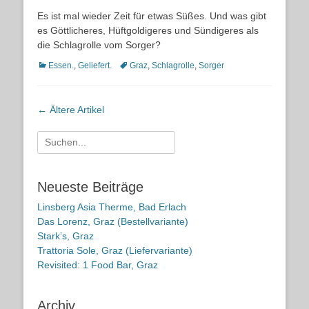
on
Es ist mal wieder Zeit für etwas Süßes. Und was gibt
es Göttlicheres, Hüftgoldigeres und Sündigeres als
die Schlagrolle vom Sorger?
Kategorien
Schlagworte
Essen.
,
Geliefert.
Graz
,
Schlagrolle
,
Sorger
Artikel-
←
Ältere Artikel
Navigation
Suche
nach:
Neueste Beiträge
Linsberg Asia Therme, Bad Erlach
Das Lorenz, Graz (Bestellvariante)
Stark’s, Graz
Trattoria Sole, Graz (Liefervariante)
Revisited: 1 Food Bar, Graz
Archiv