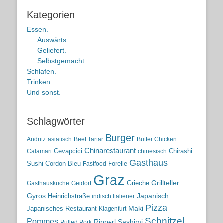
Kategorien
Essen.
Auswärts.
Geliefert.
Selbstgemacht.
Schlafen.
Trinken.
Und sonst.
Schlagwörter
Burger
Andritz
asiatisch
Beef Tartar
Butter Chicken
Chinarestaurant
Cevapcici
Chirashi
Calamari
chinesisch
Gasthaus
Sushi
Cordon Bleu
Forelle
Fastfood
Graz
Grieche
Grillteller
Gasthausküche
Geidorf
Gyros
Heinrichstraße
Japanisch
indisch
Italiener
Pizza
Maki
Japanisches Restaurant
Klagenfurt
Schnitzel
Pommes
Ripperl
Sashimi
Pulled Pork