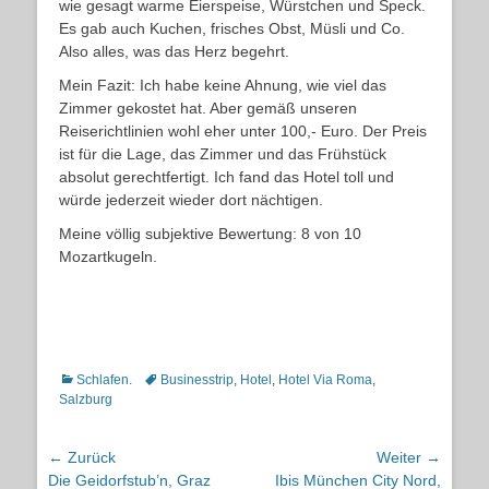
wie gesagt warme Eierspeise, Würstchen und Speck.
Es gab auch Kuchen, frisches Obst, Müsli und Co.
Also alles, was das Herz begehrt.
Mein Fazit: Ich habe keine Ahnung, wie viel das
Zimmer gekostet hat. Aber gemäß unseren
Reiserichtlinien wohl eher unter 100,- Euro. Der Preis
ist für die Lage, das Zimmer und das Frühstück
absolut gerechtfertigt. Ich fand das Hotel toll und
würde jederzeit wieder dort nächtigen.
Meine völlig subjektive Bewertung: 8 von 10
Mozartkugeln.
Kategorien
Schlagworte
Schlafen.
Businesstrip
,
Hotel
,
Hotel Via Roma
,
Salzburg
Beitragsnavigation
← Zurück
Weiter →
Vorheriger
Nächster
Die Geidorfstub’n, Graz
Ibis München City Nord,