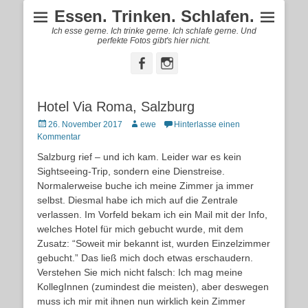
Essen. Trinken. Schlafen.
Ich esse gerne. Ich trinke gerne. Ich schlafe gerne. Und
perfekte Fotos gibt's hier nicht.
Facebook
Instagram
Hotel Via Roma, Salzburg
Posted
Autor
26. November 2017
ewe
Hinterlasse einen
on
Kommentar
Salzburg rief – und ich kam. Leider war es kein
Sightseeing-Trip, sondern eine Dienstreise.
Normalerweise buche ich meine Zimmer ja immer
selbst. Diesmal habe ich mich auf die Zentrale
verlassen. Im Vorfeld bekam ich ein Mail mit der Info,
welches Hotel für mich gebucht wurde, mit dem
Zusatz: “Soweit mir bekannt ist, wurden Einzelzimmer
gebucht.” Das ließ mich doch etwas erschaudern.
Verstehen Sie mich nicht falsch: Ich mag meine
KollegInnen (zumindest die meisten), aber deswegen
muss ich mir mit ihnen nun wirklich kein Zimmer