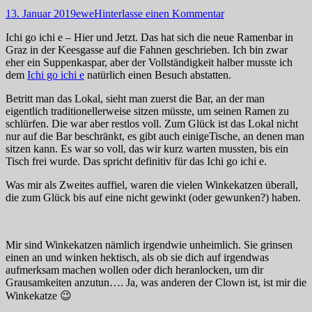
Posted
Autor
13. Januar 2019
ewe
Hinterlasse einen Kommentar
on
Ichi go ichi e – Hier und Jetzt. Das hat sich die neue Ramenbar in
Graz in der Keesgasse auf die Fahnen geschrieben. Ich bin zwar
eher ein Suppenkaspar, aber der Vollständigkeit halber musste ich
dem
Ichi go ichi e
natürlich einen Besuch abstatten.
Betritt man das Lokal, sieht man zuerst die Bar, an der man
eigentlich traditionellerweise sitzen müsste, um seinen Ramen zu
schlürfen. Die war aber restlos voll. Zum Glück ist das Lokal nicht
nur auf die Bar beschränkt, es gibt auch einigeTische, an denen man
sitzen kann. Es war so voll, das wir kurz warten mussten, bis ein
Tisch frei wurde. Das spricht definitiv für das Ichi go ichi e.
Was mir als Zweites auffiel, waren die vielen Winkekatzen überall,
die zum Glück bis auf eine nicht gewinkt (oder gewunken?) haben.
Mir sind Winkekatzen nämlich irgendwie unheimlich. Sie grinsen
einen an und winken hektisch, als ob sie dich auf irgendwas
aufmerksam machen wollen oder dich heranlocken, um dir
Grausamkeiten anzutun…. Ja, was anderen der Clown ist, ist mir die
Winkekatze 😉