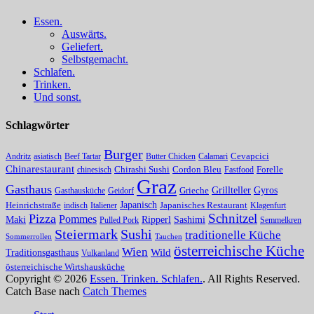
Essen.
Auswärts.
Geliefert.
Selbstgemacht.
Schlafen.
Trinken.
Und sonst.
Schlagwörter
Burger
Andritz
asiatisch
Beef Tartar
Butter Chicken
Calamari
Cevapcici
Chinarestaurant
chinesisch
Chirashi Sushi
Cordon Bleu
Fastfood
Forelle
Graz
Gasthaus
Grillteller
Gyros
Gasthausküche
Geidorf
Grieche
Japanisch
Heinrichstraße
indisch
Italiener
Japanisches Restaurant
Klagenfurt
Schnitzel
Pizza
Pommes
Maki
Ripperl
Sashimi
Pulled Pork
Semmelkren
Steiermark
Sushi
traditionelle Küche
Sommerrollen
Tauchen
österreichische Küche
Wien
Traditionsgasthaus
Wild
Vulkanland
österreichische Wirtshausküche
Copyright © 2026
Essen. Trinken. Schlafen.
. All Rights Reserved.
Catch Base nach
Catch Themes
Nach