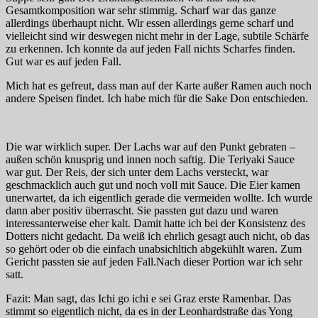
Gesamtkomposition war sehr stimmig. Scharf war das ganze
allerdings überhaupt nicht. Wir essen allerdings gerne scharf und
vielleicht sind wir deswegen nicht mehr in der Lage, subtile Schärfe
zu erkennen. Ich konnte da auf jeden Fall nichts Scharfes finden.
Gut war es auf jeden Fall.
Mich hat es gefreut, dass man auf der Karte außer Ramen auch noch
andere Speisen findet. Ich habe mich für die Sake Don entschieden.
Die war wirklich super. Der Lachs war auf den Punkt gebraten –
außen schön knusprig und innen noch saftig. Die Teriyaki Sauce
war gut. Der Reis, der sich unter dem Lachs versteckt, war
geschmacklich auch gut und noch voll mit Sauce. Die Eier kamen
unerwartet, da ich eigentlich gerade die vermeiden wollte. Ich wurde
dann aber positiv überrascht. Sie passten gut dazu und waren
interessanterweise eher kalt. Damit hatte ich bei der Konsistenz des
Dotters nicht gedacht. Da weiß ich ehrlich gesagt auch nicht, ob das
so gehört oder ob die einfach unabsichltich abgekühlt waren. Zum
Gericht passten sie auf jeden Fall.Nach dieser Portion war ich sehr
satt.
Fazit: Man sagt, das Ichi go ichi e sei Graz erste Ramenbar. Das
stimmt so eigentlich nicht, da es in der Leonhardstraße das Yong