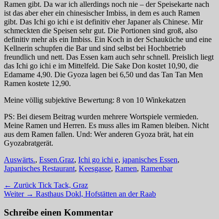
Ramen gibt. Da war ich allerdings noch nie – der Speisekarte nach
ist das aber eher ein chinesischer Imbiss, in dem es auch Ramen
gibt. Das Ichi go ichi e ist definitiv eher Japaner als Chinese. Mir
schmeckten die Speisen sehr gut. Die Portionen sind groß, also
definitiv mehr als ein Imbiss. Ein Koch in der Schauküche und eine
Kellnerin schupfen die Bar und sind selbst bei Hochbetrieb
freundlich und nett. Das Essen kam auch sehr schnell. Preislich liegt
das Ichi go ichi e im Mittelfeld. Die Sake Don kostet 10,90, die
Edamame 4,90. Die Gyoza lagen bei 6,50 und das Tan Tan Men
Ramen kostete 12,90.
Meine völlig subjektive Bewertung: 8 von 10 Winkekatzen
PS: Bei diesem Beitrag wurden mehrere Wortspiele vermieden.
Meine Ramen und Herren. Es muss alles im Ramen bleiben. Nicht
aus dem Ramen fallen. Und: Wer anderen Gyoza brät, hat ein
Gyozabratgerät.
Kategorien
Schlagworte
Auswärts.
,
Essen.
Graz
,
Ichi go ichi e
,
japanisches Essen
,
Japanisches Restaurant
,
Keesgasse
,
Ramen
,
Ramenbar
Beitragsnavigation
Vorheriger
← Zurück
Tick Tack, Graz
Nächster
Beitrag:
Weiter →
Rasthaus Dokl, Hofstätten an der Raab
Beitrag:
Schreibe einen Kommentar