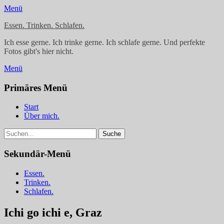
Menü
Essen. Trinken. Schlafen.
Ich esse gerne. Ich trinke gerne. Ich schlafe gerne. Und perfekte
Fotos gibt's hier nicht.
Menü
Facebook
Instagram
Primäres Menü
Springe
Start
zum
Über mich.
Inhalt
Suchen
Suche
nach:
Sekundär-Menü
Springe
Essen.
zum
Trinken.
Inhalt
Schlafen.
Ichi go ichi e, Graz