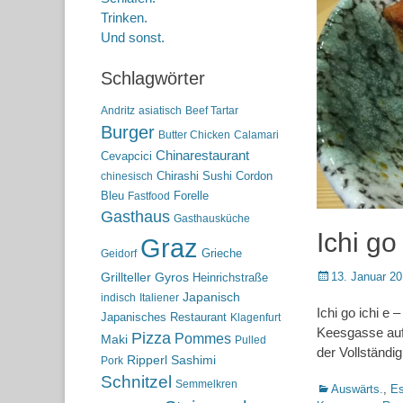
Trinken.
Und sonst.
Schlagwörter
Andritz
asiatisch
Beef Tartar
Burger
Butter Chicken
Calamari
Chinarestaurant
Cevapcici
Chirashi Sushi
Cordon
chinesisch
Bleu
Forelle
Fastfood
Gasthaus
Gasthausküche
Ichi go
Graz
Grieche
Geidorf
Posted
13. Januar 2
Grillteller
Gyros
Heinrichstraße
on
Japanisch
indisch
Italiener
Ichi go ichi e
Japanisches Restaurant
Klagenfurt
Keesgasse auf
Pizza
Pommes
Maki
Pulled
der Vollständi
Ripperl
Sashimi
Pork
Schnitzel
Semmelkren
Kategorien
Auswärts.
,
Es