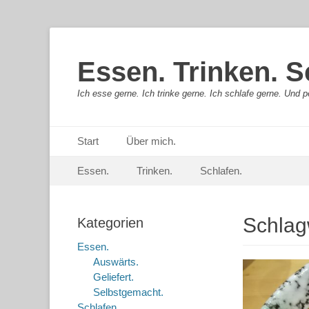
Essen. Trinken. S
Ich esse gerne. Ich trinke gerne. Ich schlafe gerne. Und pe
Primäres Menü
Springe
Start
Über mich.
zum
Sekundär-Menü
Springe
Inhalt
Essen.
Trinken.
Schlafen.
zum
Inhalt
Schlag
Kategorien
Essen.
Auswärts.
Geliefert.
Selbstgemacht.
Schlafen.