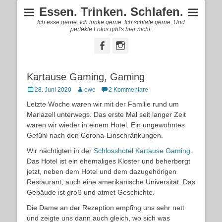
Essen. Trinken. Schlafen.
Ich esse gerne. Ich trinke gerne. Ich schlafe gerne. Und
perfekte Fotos gibt's hier nicht.
Facebook
Instagram
Kartause Gaming, Gaming
Posted
Autor
28. Juni 2020
ewe
2 Kommentare
on
Letzte Woche waren wir mit der Familie rund um
Mariazell unterwegs. Das erste Mal seit langer Zeit
waren wir wieder in einem Hotel. Ein ungewohntes
Gefühl nach den Corona-Einschränkungen.
Wir nächtigten in der
Schlosshotel Kartause Gaming
.
Das Hotel ist ein ehemaliges Kloster und beherbergt
jetzt, neben dem Hotel und dem dazugehörigen
Restaurant, auch eine amerikanische Universität. Das
Gebäude ist groß und atmet Geschichte.
Die Dame an der Rezeption empfing uns sehr nett
und zeigte uns dann auch gleich, wo sich was