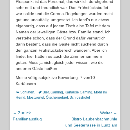
Pluspunkt ist das Personal, das wirklich durchgehend
sehr nett und freundlich war. Das Frühstücksbuffet
war solide und die Corona-Regelungen wurden recht
gut und unauffällig umgesetzt. Ich fand’s nur etwas
eigenartig, dass auf jedem Tisch eine Tafel mit dem
Namen der jeweiligen Gäste bzw. Familie stand. Ich
verstehe schon, dass der Grund dafür vermutlich
darin besteht, dass die Gäste nicht suchend durch
den ganzen Frühstücksbereich wandern. Aber ich
finde, hier hätten es auch die Zimmernummern
getan. Muss ja nicht gleich jeder wissen, wie die
anderen Gäste heißen…
Meine völlig subjektive Bewertung: 7 von10
Kartäusern
Kategorien
Schlagworte
Schlafen.
Bier
,
Gaming
,
Kartause Gaming
,
Mohr im
Hemd
,
Mostviertel
,
Ötschergebiet
,
Schlosshotel
Beitragsnavigation
← Zurück
Weiter →
Vorheriger
Nächster
Familienausflug
Bistro Laubenbachmühle
Beitrag:
Beitrag:
und Seeterrasse in Lunz am