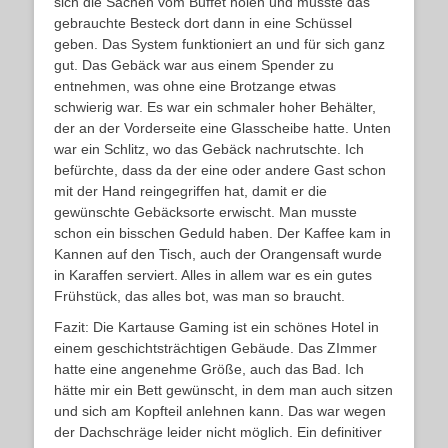
sich die Sachen vom Buffet holen und musste das
gebrauchte Besteck dort dann in eine Schüssel
geben. Das System funktioniert an und für sich ganz
gut. Das Gebäck war aus einem Spender zu
entnehmen, was ohne eine Brotzange etwas
schwierig war. Es war ein schmaler hoher Behälter,
der an der Vorderseite eine Glasscheibe hatte. Unten
war ein Schlitz, wo das Gebäck nachrutschte. Ich
befürchte, dass da der eine oder andere Gast schon
mit der Hand reingegriffen hat, damit er die
gewünschte Gebäcksorte erwischt. Man musste
schon ein bisschen Geduld haben. Der Kaffee kam in
Kannen auf den Tisch, auch der Orangensaft wurde
in Karaffen serviert. Alles in allem war es ein gutes
Frühstück, das alles bot, was man so braucht.
Fazit: Die Kartause Gaming ist ein schönes Hotel in
einem geschichtsträchtigen Gebäude. Das ZImmer
hatte eine angenehme Größe, auch das Bad. Ich
hätte mir ein Bett gewünscht, in dem man auch sitzen
und sich am Kopfteil anlehnen kann. Das war wegen
der Dachschräge leider nicht möglich. Ein definitiver