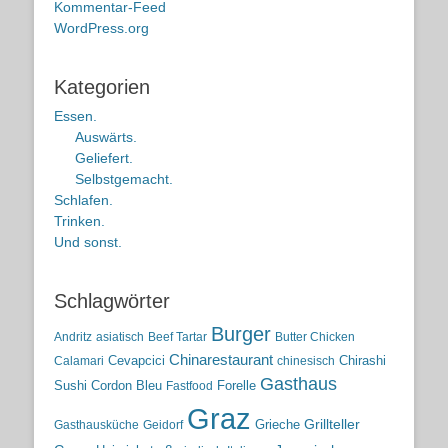
Kommentar-Feed
WordPress.org
Kategorien
Essen.
Auswärts.
Geliefert.
Selbstgemacht.
Schlafen.
Trinken.
Und sonst.
Schlagwörter
Burger
Andritz
asiatisch
Beef Tartar
Butter Chicken
Chinarestaurant
Cevapcici
Chirashi
Calamari
chinesisch
Gasthaus
Sushi
Cordon Bleu
Forelle
Fastfood
Graz
Grieche
Grillteller
Gasthausküche
Geidorf