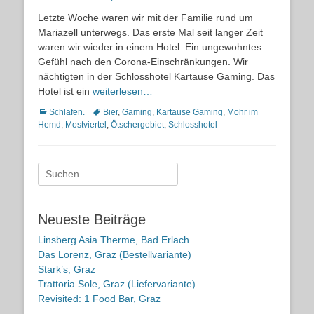
on
Letzte Woche waren wir mit der Familie rund um
Mariazell unterwegs. Das erste Mal seit langer Zeit
waren wir wieder in einem Hotel. Ein ungewohntes
Gefühl nach den Corona-Einschränkungen. Wir
nächtigten in der Schlosshotel Kartause Gaming. Das
Hotel ist ein
weiterlesen…
Kategorien
Schlagworte
Schlafen.
Bier
,
Gaming
,
Kartause Gaming
,
Mohr im
Hemd
,
Mostviertel
,
Ötschergebiet
,
Schlosshotel
Suche
nach:
Neueste Beiträge
Linsberg Asia Therme, Bad Erlach
Das Lorenz, Graz (Bestellvariante)
Stark’s, Graz
Trattoria Sole, Graz (Liefervariante)
Revisited: 1 Food Bar, Graz