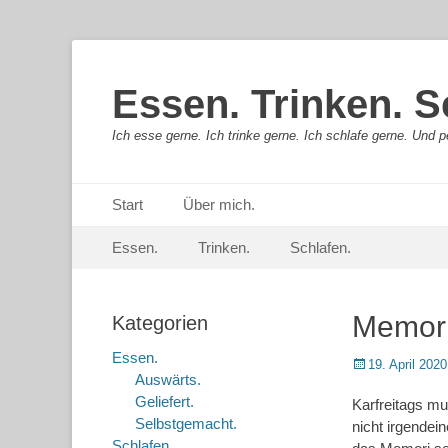
Essen. Trinken. S
Ich esse gerne. Ich trinke gerne. Ich schlafe gerne. Und pe
Primäres Menü
Springe
Start
Über mich.
zum
Sekundär-Menü
Springe
Inhalt
Essen.
Trinken.
Schlafen.
zum
Inhalt
Memori
Kategorien
Essen.
Posted
19. April 2020
Auswärts.
on
Geliefert.
Karfreitags mu
Selbstgemacht.
nicht irgendei
Schlafen.