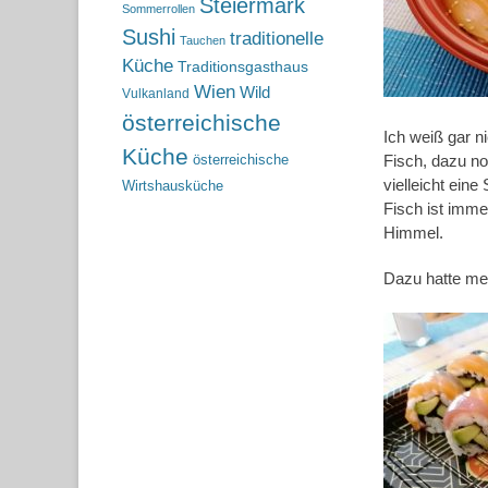
Steiermark
Sommerrollen
Sushi
traditionelle
Tauchen
Küche
Traditionsgasthaus
Wien
Wild
Vulkanland
österreichische
Ich weiß gar n
Küche
österreichische
Fisch, dazu n
vielleicht eine
Wirtshausküche
Fisch ist imme
Himmel.
Dazu hatte me