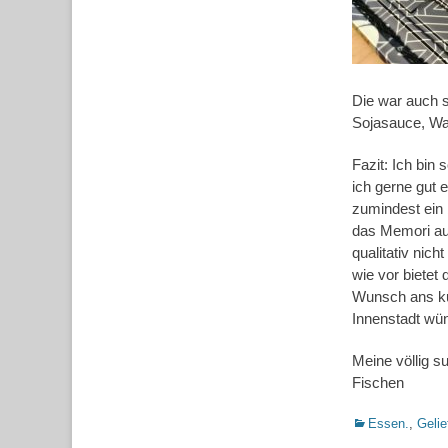
Die war auch s
Sojasauce, Wa
Fazit: Ich bin 
ich gerne gut 
zumindest ein 
das Memori auf
qualitativ ni
wie vor bietet
Wunsch ans kuli
Innenstadt wün
Meine völlig s
Fischen
Kategorien
Essen.
,
Gelie