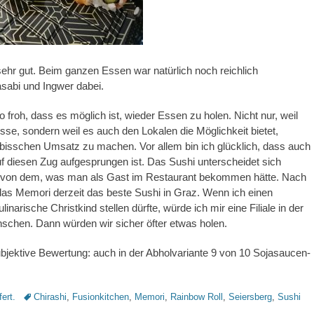
ehr gut. Beim ganzen Essen war natürlich noch reichlich
sabi und Ingwer dabei.
so froh, dass es möglich ist, wieder Essen zu holen. Nicht nur, weil
esse, sondern weil es auch den Lokalen die Möglichkeit bietet,
bisschen Umsatz zu machen. Vor allem bin ich glücklich, dass auch
 diesen Zug aufgesprungen ist. Das Sushi unterscheidet sich
cht von dem, was man als Gast im Restaurant bekommen hätte. Nach
 das Memori derzeit das beste Sushi in Graz. Wenn ich einen
narische Christkind stellen dürfte, würde ich mir eine Filiale in der
schen. Dann würden wir sicher öfter etwas holen.
ubjektive Bewertung: auch in der Abholvariante 9 von 10 Sojasaucen-
Schlagworte
fert.
Chirashi
,
Fusionkitchen
,
Memori
,
Rainbow Roll
,
Seiersberg
,
Sushi