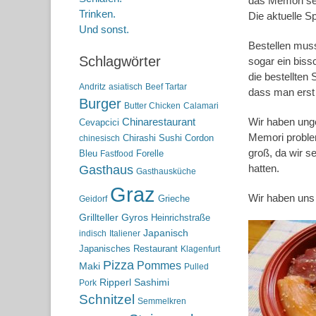
das Memori sei
Trinken.
Die aktuelle S
Und sonst.
Bestellen mus
Schlagwörter
sogar ein bis
die bestellten
Andritz
asiatisch
Beef Tartar
dass man erst 
Burger
Butter Chicken
Calamari
Chinarestaurant
Wir haben unge
Cevapcici
Memori proble
Chirashi Sushi
Cordon
chinesisch
groß, da wir 
Bleu
Forelle
Fastfood
hatten.
Gasthaus
Gasthausküche
Graz
Wir haben uns 
Grieche
Geidorf
Grillteller
Gyros
Heinrichstraße
Japanisch
indisch
Italiener
Japanisches Restaurant
Klagenfurt
Pizza
Pommes
Maki
Pulled
Ripperl
Sashimi
Pork
Schnitzel
Semmelkren