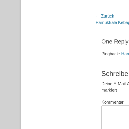
Beitragsn
← Zurück
Vorheriger
Pamukkale Kebap
Beitrag:
One Reply 
Pingback:
Haru
Schreibe
Deine E-Mail-A
markiert
Kommentar