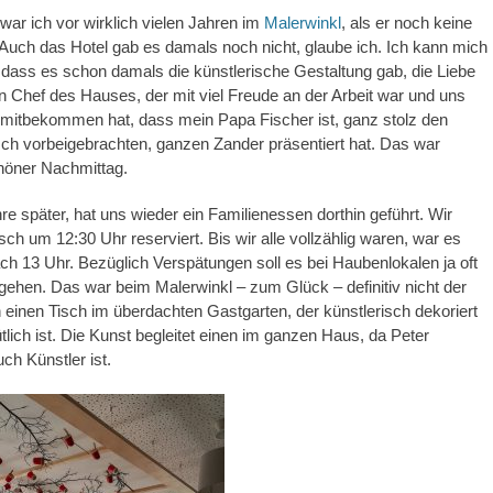
war ich vor wirklich vielen Jahren im
Malerwinkl
, als er noch keine
Auch das Hotel gab es damals noch nicht, glaube ich. Ich kann mich
 dass es schon damals die künstlerische Gestaltung gab, die Liebe
n Chef des Hauses, der mit viel Freude an der Arbeit war und uns
 mitbekommen hat, dass mein Papa Fischer ist, ganz stolz den
sch vorbeigebrachten, ganzen Zander präsentiert hat. Das war
chöner Nachmittag.
hre später, hat uns wieder ein Familienessen dorthin geführt. Wir
sch um 12:30 Uhr reserviert. Bis wir alle vollzählig waren, war es
h 13 Uhr. Bezüglich Verspätungen soll es bei Haubenlokalen ja oft
gehen. Das war beim Malerwinkl – zum Glück – definitiv nicht der
en einen Tisch im überdachten Gastgarten, der künstlerisch dekoriert
lich ist. Die Kunst begleitet einen im ganzen Haus, da Peter
uch Künstler ist.