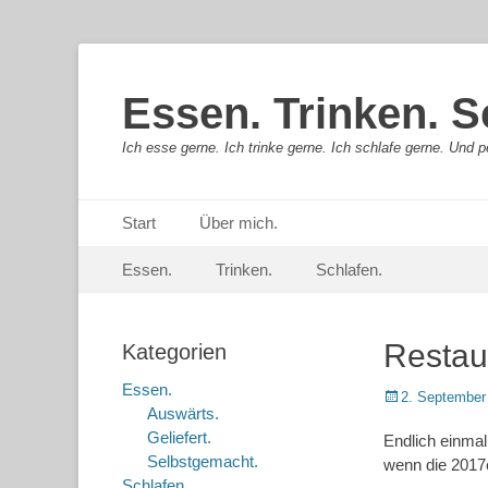
Essen. Trinken. S
Ich esse gerne. Ich trinke gerne. Ich schlafe gerne. Und pe
Primäres Menü
Springe
Start
Über mich.
zum
Sekundär-Menü
Springe
Inhalt
Essen.
Trinken.
Schlafen.
zum
Inhalt
Restau
Kategorien
Essen.
Posted
2. September
Auswärts.
on
Geliefert.
Endlich einmal
Selbstgemacht.
wenn die 2017e
Schlafen.