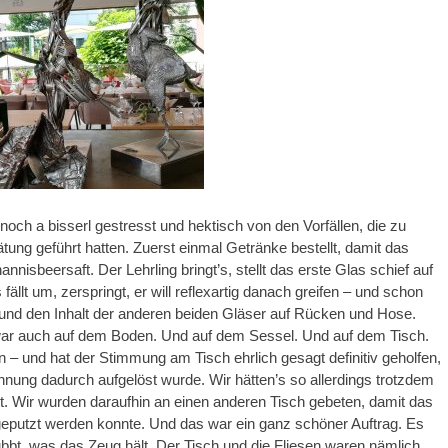
 noch a bisserl gestresst und hektisch von den Vorfällen, die zu
tung geführt hatten. Zuerst einmal Getränke bestellt, damit das
ohannisbeersaft. Der Lehrling bringt’s, stellt das erste Glas schief auf
fällt um, zerspringt, er will reflexartig danach greifen – und schon
und den Inhalt der anderen beiden Gläser auf Rücken und Hose.
war auch auf dem Boden. Und auf dem Sessel. Und auf dem Tisch.
 – und hat der Stimmung am Tisch ehrlich gesagt definitiv geholfen,
nnung dadurch aufgelöst wurde. Wir hätten’s so allerdings trotzdem
t. Wir wurden daraufhin an einen anderen Tisch gebeten, damit das
eputzt werden konnte. Und das war ein ganz schöner Auftrag. Es
bt, was das Zeug hält. Der Tisch und die Fliesen waren nämlich