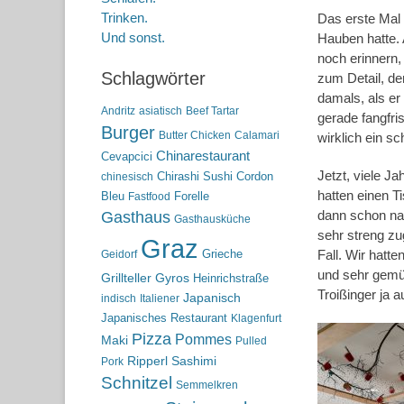
Trinken.
Das erste Mal 
Und sonst.
Hauben hatte. 
noch erinnern,
Schlagwörter
zum Detail, de
damals, als er
Andritz
asiatisch
Beef Tartar
gerade fangfri
Burger
Butter Chicken
Calamari
wirklich ein s
Chinarestaurant
Cevapcici
Jetzt, viele Ja
Chirashi Sushi
Cordon
chinesisch
hatten einen Ti
Bleu
Forelle
Fastfood
dann schon nac
Gasthaus
Gasthausküche
sehr streng zu
Graz
Grieche
Fall. Wir hatt
Geidorf
und sehr gemüt
Grillteller
Gyros
Heinrichstraße
Troißinger ja a
Japanisch
indisch
Italiener
Japanisches Restaurant
Klagenfurt
Pizza
Pommes
Maki
Pulled
Ripperl
Sashimi
Pork
Schnitzel
Semmelkren