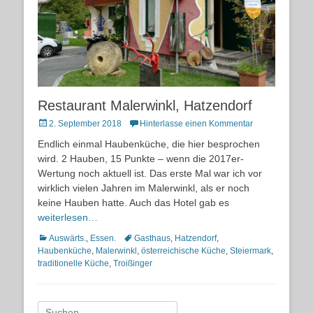
Restaurant Malerwinkl, Hatzendorf
Posted
2. September 2018
Hinterlasse einen Kommentar
on
Endlich einmal Haubenküche, die hier besprochen
wird. 2 Hauben, 15 Punkte – wenn die 2017er-
Wertung noch aktuell ist. Das erste Mal war ich vor
wirklich vielen Jahren im Malerwinkl, als er noch
keine Hauben hatte. Auch das Hotel gab es
weiterlesen…
Kategorien
Schlagworte
Auswärts.
,
Essen.
Gasthaus
,
Hatzendorf
,
Haubenküche
,
Malerwinkl
,
österreichische Küche
,
Steiermark
,
traditionelle Küche
,
Troißinger
Suche