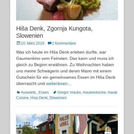
Hiša Denk, Zgornja Kungota,
Slowenien
Posted
10. März 2019
2 Kommentare
on
Was ich heute im Hiša Denk erleben durfte, war
Gaumenkino vom Feinsten. Das kann und muss ich
gleich zu Beginn erwähnen. Zu Weihnachten haben
uns meine Schwägerin und deren Mann mit einem
Gutschein für ein gemeinsames Essen im Hiša Denk
überrascht und
weiterlesen…
Kategorien
Schlagworte
Auswärts.
,
Essen.
Gregor Vracko
,
Haubenküche
,
Haute
Cuisine
,
Hisa Denk
,
Slowenien