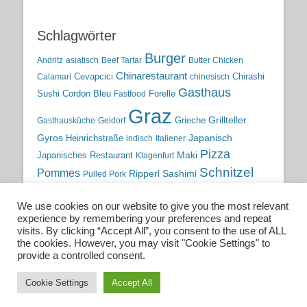
Schlagwörter
Burger
Andritz
asiatisch
Beef Tartar
Butter Chicken
Chinarestaurant
Cevapcici
Chirashi
Calamari
chinesisch
Gasthaus
Sushi
Cordon Bleu
Forelle
Fastfood
Graz
Grieche
Grillteller
Gasthausküche
Geidorf
Gyros
Heinrichstraße
Japanisch
indisch
Italiener
Pizza
Maki
Japanisches Restaurant
Klagenfurt
Schnitzel
Pommes
Ripperl
Sashimi
Pulled Pork
Steiermark
Sushi
Semmelkren
Sommerrollen
Tauchen
We use cookies on our website to give you the most relevant
traditionelle Küche
Traditionsgasthaus
Vulkanland
experience by remembering your preferences and repeat
österreichische Küche
Wien
Wild
visits. By clicking “Accept All”, you consent to the use of ALL
the cookies. However, you may visit "Cookie Settings" to
österreichische Wirtshausküche
provide a controlled consent.
Cookie Settings
Accept All
Copyright © 2026
Essen. Trinken. Schlafen.
. All Rights Reserved.
Catch Base nach
Catch Themes