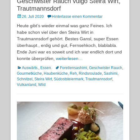
Geschwister Rauch vulgo Steira Wirt,
Trautmannsdorf
Posted
26. Juli 2020
Hinterlasse einen Kommentar
on
Heute gibt’s wieder einmal was ganz Feines. Ich
habe schon viel über den Steira Wirt in
Trautmannsdorf gehört. Bestes Gansl, super Essen
überhaupt., erdig und gut, Fernsehkoch, blablabla.
Ende Juni war es soweit und ich war endlich dort und
konnte überprüfen,
weiterlesen…
Kategorien
Schlagworte
Auswärts.
,
Essen.
Forellensashimi
,
Geschwister Rauch
,
Gourmetküche
,
Haubenküche
,
Reh
,
Rindsroulade
,
Sashimi
,
Schnitzel
,
Steira Wirt
,
Südoststeiermark
,
Trautmannsdorf
,
Vulkanland
,
Wild