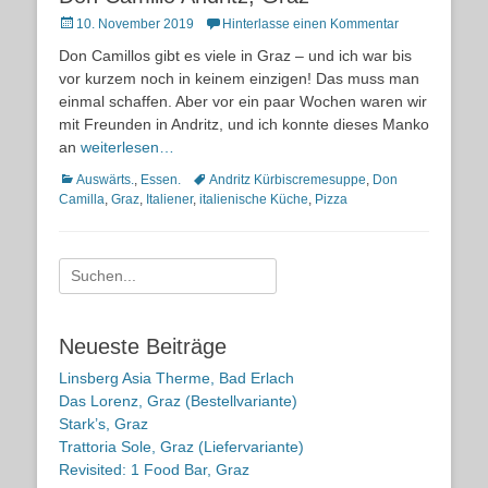
Posted
10. November 2019
Hinterlasse einen Kommentar
on
Don Camillos gibt es viele in Graz – und ich war bis
vor kurzem noch in keinem einzigen! Das muss man
einmal schaffen. Aber vor ein paar Wochen waren wir
mit Freunden in Andritz, und ich konnte dieses Manko
an
weiterlesen…
Kategorien
Schlagworte
Auswärts.
,
Essen.
Andritz Kürbiscremesuppe
,
Don
Camilla
,
Graz
,
Italiener
,
italienische Küche
,
Pizza
Suche
nach:
Neueste Beiträge
Linsberg Asia Therme, Bad Erlach
Das Lorenz, Graz (Bestellvariante)
Stark’s, Graz
Trattoria Sole, Graz (Liefervariante)
Revisited: 1 Food Bar, Graz