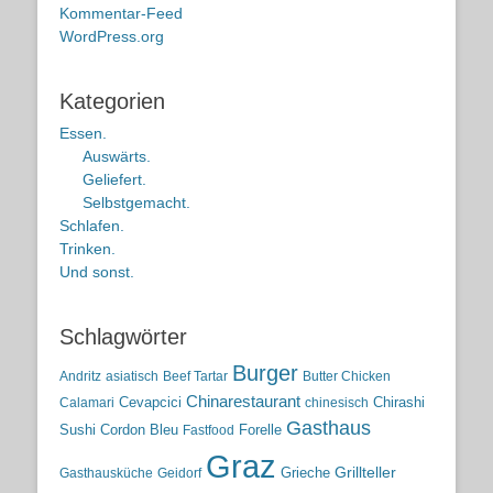
Kommentar-Feed
WordPress.org
Kategorien
Essen.
Auswärts.
Geliefert.
Selbstgemacht.
Schlafen.
Trinken.
Und sonst.
Schlagwörter
Burger
Andritz
asiatisch
Beef Tartar
Butter Chicken
Chinarestaurant
Cevapcici
Chirashi
Calamari
chinesisch
Gasthaus
Sushi
Cordon Bleu
Forelle
Fastfood
Graz
Grieche
Grillteller
Gasthausküche
Geidorf