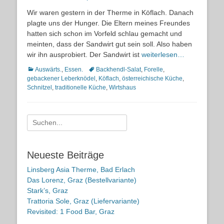
on
Wir waren gestern in der Therme in Köflach. Danach
plagte uns der Hunger. Die Eltern meines Freundes
hatten sich schon im Vorfeld schlau gemacht und
meinten, dass der Sandwirt gut sein soll. Also haben
wir ihn ausprobiert. Der Sandwirt ist
weiterlesen…
Kategorien
Schlagworte
Auswärts.
,
Essen.
Backhendl-Salat
,
Forelle
,
gebackener Leberknödel
,
Köflach
,
österreichische Küche
,
Schnitzel
,
traditionelle Küche
,
Wirtshaus
Suche
nach:
Neueste Beiträge
Linsberg Asia Therme, Bad Erlach
Das Lorenz, Graz (Bestellvariante)
Stark’s, Graz
Trattoria Sole, Graz (Liefervariante)
Revisited: 1 Food Bar, Graz