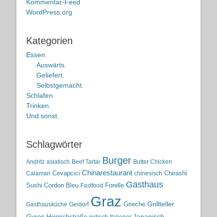
Kommentar-Feed
WordPress.org
Kategorien
Essen.
Auswärts.
Geliefert.
Selbstgemacht.
Schlafen.
Trinken.
Und sonst.
Schlagwörter
Burger
Andritz
asiatisch
Beef Tartar
Butter Chicken
Chinarestaurant
Cevapcici
Chirashi
Calamari
chinesisch
Gasthaus
Sushi
Cordon Bleu
Forelle
Fastfood
Graz
Grieche
Grillteller
Gasthausküche
Geidorf
Gyros
Heinrichstraße
Japanisch