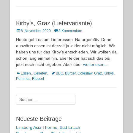
Kirby’s, Graz (Liefervariante)
Posted
8. November 2020
8 Kommentare
on
Heute geht es um Lieferessen. Naturgemäß. Denn
auswärts essen ist derzeit ja leider nicht möglich. Wir
haben uns für das Kirby’s entschieden. Wir wollten da
schon lang einmal hin, aber leider hat sich das bis
jetzt noch nicht ergeben. Aber über
weiterlesen…
Kategorien
Schlagworte
Essen.
,
Geliefert.
BBQ
,
Burger
,
Coleslaw
,
Graz
,
Kirbys
,
Pommes
,
Ripperl
Suche
nach:
Neueste Beiträge
Linsberg Asia Therme, Bad Erlach