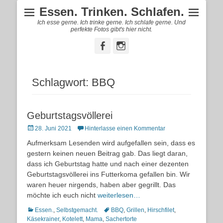
Essen. Trinken. Schlafen.
Ich esse gerne. Ich trinke gerne. Ich schlafe gerne. Und
perfekte Fotos gibt's hier nicht.
Facebook
Instagram
Schlagwort:
BBQ
Geburtstagsvöllerei
Posted
28. Juni 2021
Hinterlasse einen Kommentar
on
Aufmerksam Lesenden wird aufgefallen sein, dass es
gestern keinen neuen Beitrag gab. Das liegt daran,
dass ich Geburtstag hatte und nach einer dezenten
Geburtstagsvöllerei ins Futterkoma gefallen bin. Wir
waren heuer nirgends, haben aber gegrillt. Das
möchte ich euch nicht
weiterlesen…
Kategorien
Schlagworte
Essen.
,
Selbstgemacht.
BBQ
,
Grillen
,
Hirschfilet
,
Käsekrainer
,
Kotelett
,
Mama
,
Sachertorte