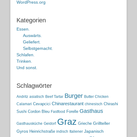
WordPress.org
Kategorien
Essen.
Auswärts.
Geliefert.
Selbstgemacht.
Schlafen.
Trinken.
Und sonst.
Schlagwörter
Burger
Andritz
asiatisch
Beef Tartar
Butter Chicken
Chinarestaurant
Cevapcici
Chirashi
Calamari
chinesisch
Gasthaus
Sushi
Cordon Bleu
Forelle
Fastfood
Graz
Grieche
Grillteller
Gasthausküche
Geidorf
Gyros
Heinrichstraße
Japanisch
indisch
Italiener