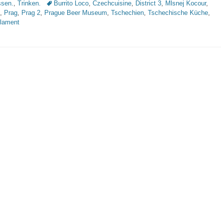
Schlagworte
sen.
,
Trinken.
Burrito Loco
,
Czechcuisine
,
District 3
,
Mlsnej Kocour
,
,
Prag
,
Prag 2
,
Prague Beer Museum
,
Tschechien
,
Tschechische Küche
,
rlament