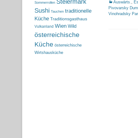
Steiermark
Kategorien
Auswärts.
,
Es
Sommerrollen
Pivovarsky Dum
Sushi
traditionelle
Tauchen
Vinohradsky Pa
Küche
Traditionsgasthaus
Wien
Wild
Vulkanland
österreichische
Küche
österreichische
Wirtshausküche