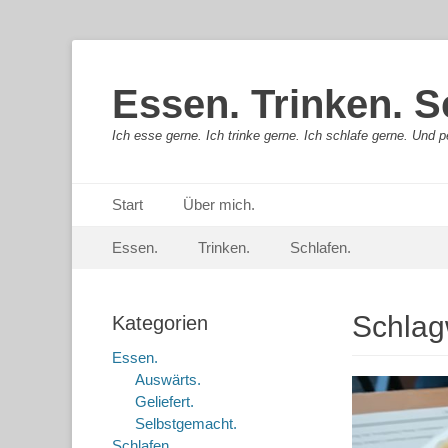
Essen. Trinken. S
Ich esse gerne. Ich trinke gerne. Ich schlafe gerne. Und pe
Primäres Menü
Springe
Start
Über mich.
zum
Sekundär-Menü
Springe
Inhalt
Essen.
Trinken.
Schlafen.
zum
Inhalt
Schlag
Kategorien
Essen.
Auswärts.
Geliefert.
Selbstgemacht.
Schlafen.