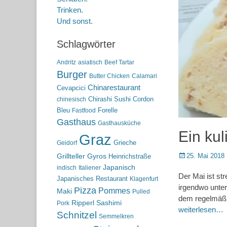
Trinken.
Und sonst.
Schlagwörter
Andritz
asiatisch
Beef Tartar
Burger
Butter Chicken
Calamari
Chinarestaurant
Cevapcici
Chirashi Sushi
Cordon
chinesisch
Bleu
Forelle
Fastfood
Gasthaus
Gasthausküche
Ein kul
Graz
Grieche
Geidorf
Posted
25. Mai 2018
Grillteller
Gyros
Heinrichstraße
on
Japanisch
indisch
Italiener
Der Mai ist st
Japanisches Restaurant
Klagenfurt
irgendwo unte
Pizza
Pommes
Maki
Pulled
dem regelmäßig
Ripperl
Sashimi
Pork
weiterlesen…
Schnitzel
Semmelkren