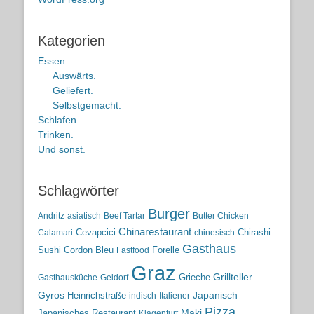
Kategorien
Essen.
Auswärts.
Geliefert.
Selbstgemacht.
Schlafen.
Trinken.
Und sonst.
Schlagwörter
Burger
Andritz
asiatisch
Beef Tartar
Butter Chicken
Chinarestaurant
Cevapcici
Chirashi
Calamari
chinesisch
Gasthaus
Sushi
Cordon Bleu
Forelle
Fastfood
Graz
Grieche
Grillteller
Gasthausküche
Geidorf
Gyros
Heinrichstraße
Japanisch
indisch
Italiener
Pizza
Maki
Japanisches Restaurant
Klagenfurt