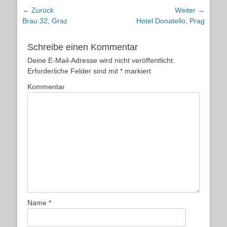
Beitragsnavigation
← Zurück
Weiter →
Vorheriger
Nächster
Brau 32, Graz
Hotel Donatello, Prag
Beitrag:
Beitrag:
Schreibe einen Kommentar
Deine E-Mail-Adresse wird nicht veröffentlicht.
Erforderliche Felder sind mit
*
markiert
Kommentar
Name
*