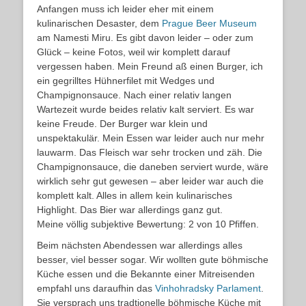
Anfangen muss ich leider eher mit einem
kulinarischen Desaster, dem
Prague Beer Museum
am Namesti Miru. Es gibt davon leider – oder zum
Glück – keine Fotos, weil wir komplett darauf
vergessen haben. Mein Freund aß einen Burger, ich
ein gegrilltes Hühnerfilet mit Wedges und
Champignonsauce. Nach einer relativ langen
Wartezeit wurde beides relativ kalt serviert. Es war
keine Freude. Der Burger war klein und
unspektakulär. Mein Essen war leider auch nur mehr
lauwarm. Das Fleisch war sehr trocken und zäh. Die
Champignonsauce, die daneben serviert wurde, wäre
wirklich sehr gut gewesen – aber leider war auch die
komplett kalt. Alles in allem kein kulinarisches
Highlight. Das Bier war allerdings ganz gut.
Meine völlig subjektive Bewertung: 2 von 10 Pfiffen.
Beim nächsten Abendessen war allerdings alles
besser, viel besser sogar. Wir wollten gute böhmische
Küche essen und die Bekannte einer Mitreisenden
empfahl uns daraufhin das
Vinhohradsky Parlament
.
Sie versprach uns tradtionelle böhmische Küche mit