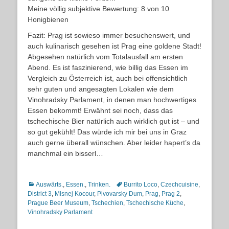
Meine völlig subjektive Bewertung: 8 von 10
Honigbienen
Fazit: Prag ist sowieso immer besuchenswert, und
auch kulinarisch gesehen ist Prag eine goldene Stadt!
Abgesehen natürlich vom Totalausfall am ersten
Abend. Es ist faszinierend, wie billig das Essen im
Vergleich zu Österreich ist, auch bei offensichtlich
sehr guten und angesagten Lokalen wie dem
Vinohradsky Parlament, in denen man hochwertiges
Essen bekommt! Erwähnt sei noch, dass das
tschechische Bier natürlich auch wirklich gut ist – und
so gut gekühlt! Das würde ich mir bei uns in Graz
auch gerne überall wünschen. Aber leider hapert’s da
manchmal ein bisserl…
Kategorien
Schlagworte
Auswärts.
,
Essen.
,
Trinken.
Burrito Loco
,
Czechcuisine
,
District 3
,
Mlsnej Kocour
,
Pivovarsky Dum
,
Prag
,
Prag 2
,
Prague Beer Museum
,
Tschechien
,
Tschechische Küche
,
Vinohradsky Parlament